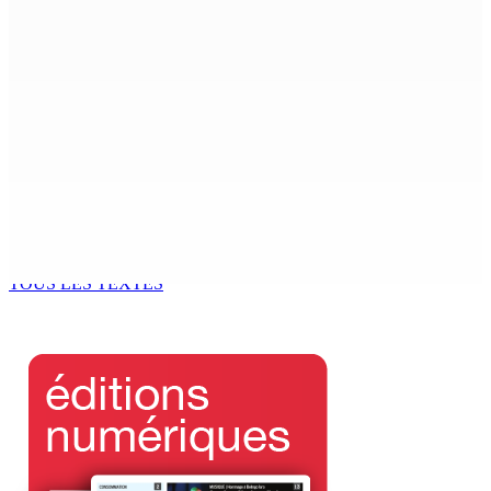
Secteur bancaire – Juice Tap : MCB propulse les
paiements digitaux vers une nouvelle ère
5 Sep 2025 18h00
Poudre-D’or Village : Une fillette (6 ans) se brûle avec
une bougie
5 Sep 2025 17h00
Port-Louis : Vol à l’église Immaculée Conception
5 Sep 2025 17h00
TOUS LES TEXTES