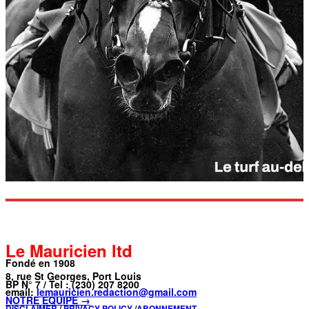
Le Mauricien ltd
Fondé en 1908
8, rue St Georges, Port Louis
BP N° 7 / Tel : (230) 207 8200
email:
lemauricien.redaction@gmail.com
NOTRE ÉQUIPE →
DISCLAIMER
/
PRIVACY POLICY
/
ABONNEMENT