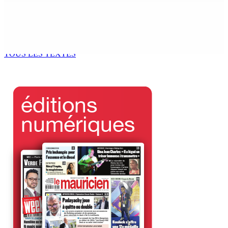
Assemblée nationale | Fait du jour sur la cargaison de
155,7 kg de cannabis saisie à La-Réunion — Motion de
Lesjongard pour la démission...
5 Août 2026 11h38
TOUS LES TEXTES