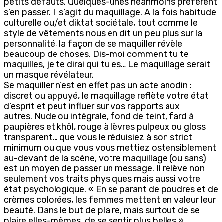
petits défauts. Quelques-unes néanmoins préfèrent
s’en passer. Il s’agit du maquillage. A la fois habitude
culturelle ou/et diktat sociétale, tout comme le
style de vêtements nous en dit un peu plus sur la
personnalité, la façon de se maquiller révèle
beaucoup de choses. Dis-moi comment tu te
maquilles, je te dirai qui tu es… Le maquillage serait
un masque révélateur.
Se maquiller n’est en effet pas un acte anodin :
discret ou appuyé, le maquillage reflète votre état
d’esprit et peut influer sur vos rapports aux
autres. Nude ou intégrale, fond de teint, fard à
paupières et khôl, rouge à lèvres pulpeux ou gloss
transparent… que vous le réduisiez à son strict
minimum ou que vous vous mettiez ostensiblement
au-devant de la scène, votre maquillage (ou sans)
est un moyen de passer un message. Il relève non
seulement vos traits physiques mais aussi votre
état psychologique. « En se parant de poudres et de
crèmes colorées, les femmes mettent en valeur leur
beauté. Dans le but de plaire, mais surtout de se
plaire elles-mêmes, de se sentir plus belles »,