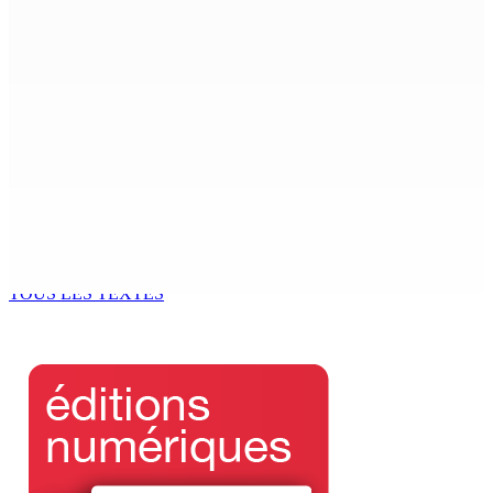
La météo de ce jeudi 06 août
6 Août 2026 05h30
Technologie de l’infomation – NEXTCOMP 2026 — L’IA et
l’innovation numérique mises en exergue
5 Août 2026 18h00
Marchés obligataires | Pour le compte du Gabon — AFG
Capital Ltd, conseiller pour un Deal de $ 920 M
5 Août 2026 17h00
TOUS LES TEXTES