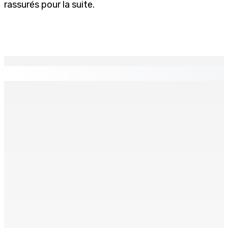
rassurés pour la suite.
EN CONTINU
↻
PMQT | Projets d’infrastructure accélérés — Une
Project Monitoring and Implementation Unit en vue
6 Août 2026 10h00
« La situation est intenable » : à Ceuta, un millier de
jeunes migrants en attente de prise en charge
6 Août 2026 09h50
Fiscalité — TVA : Rs 655 M collectées auprès de
nouvelles entreprises
6 Août 2026 09h00