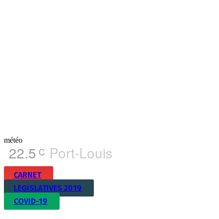
météo
22.5
Port-Louis
C
CARNET
LEGISLATIVES 2019
COVID-19