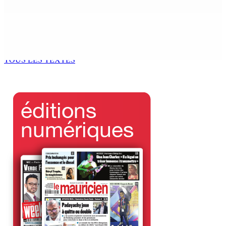
21 Août 2025 16h00
Sécurité scolaire : le ministre Gungapersad plaide pour
un renforcement de la présence policière
21 Août 2025 14h43
TOUS LES TEXTES