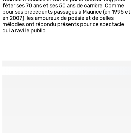
fêter ses 70 ans et ses 50 ans de carrière. Comme
pour ses précédents passages à Maurice (en 1995 et
en 2007), les amoureux de poésie et de belles
mélodies ont répondu présents pour ce spectacle
qui a ravi le public.
EN CONTINU
↻
GM BUSINESS — Child Beyond Control : Un cadre
législatif plus efficace en préparation
9 Août 2026 09h00
ÉDUCATION — Fin de cycle secondaire : Octroi de 24
bourses additionnelles sur les Merit and Social Criteria
9 Août 2026 07h00