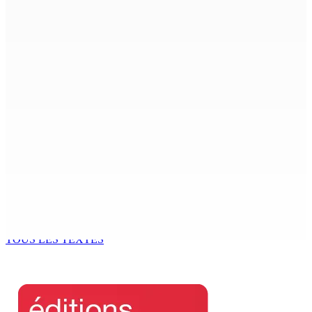
et un I-pad seront analysés par la DCA
8 Août 2026 15h00
Joe Lesjongard: »mo espere ki monn fer travay-la
kouma bizin »
8 Août 2026 14h00
PLAISANCE — Station expérimentale : Un verger
stratégique au nom de la sécurité alimentaire
8 Août 2026 13h00
POLICE — Après une opération à Vallée-des-Prêtres : Rs
7 M « envolées » en route vers les Casernes centrales
8 Août 2026 12h00
TOUS LES TEXTES