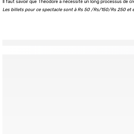
Il faut savoir que Théodore a nécessité un long processus de cré
Les billets pour ce spectacle sont à Rs 50 /Rs/150/Rs 250 et en
Partager
EN CONTINU
↻
Port-Louis : Un jeune vend de la drogue près du Marché Cen
6 Août 2026 18h00
Adrien Duval a démissionné de ses fonctions d’Opposition 
6 Août 2026 17h52
Antananarivo : 27e Foire internationale de l’économie rural
6 Août 2026 16h00