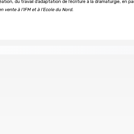
ation, du travail d’adaptation de l’écriture à la dramaturgie, en p
 vente à l’IFM et à l’Ecole du Nord.
tral
Un passager mauricien décède à bord d’un vol d’Air
6 Août 2026 17h56
Whip et de président du Public Accounts Committee (PAC)
e
Secteur immobilier :Une réflexion autour des prêts des
6 Août 2026 16h00