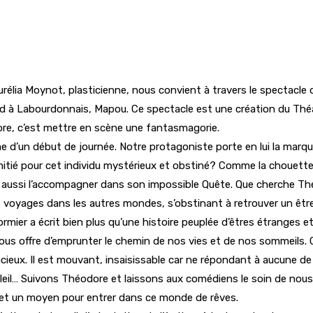
rélia Moynot, plasticienne, nous convient à travers le spectacle 
ord à Labourdonnais, Mapou. Ce spectacle est une création du Théâ
dore, c’est mettre en scène une fantasmagorie.
e d’un début de journée. Notre protagoniste porte en lui la marqu
mitié pour cet individu mystérieux et obstiné? Comme la chouette
s aussi l’accompagner dans son impossible Quête. Que cherche T
t des voyages dans les autres mondes, s’obstinant à retrouver un ê
rmier a écrit bien plus qu’une histoire peuplée d’êtres étranges 
 nous offre d’emprunter le chemin de nos vies et de nos sommeils.
acieux. Il est mouvant, insaisissable car ne répondant à aucune de
leil… Suivons Théodore et laissons aux comédiens le soin de nous 
ffet un moyen pour entrer dans ce monde de rêves.