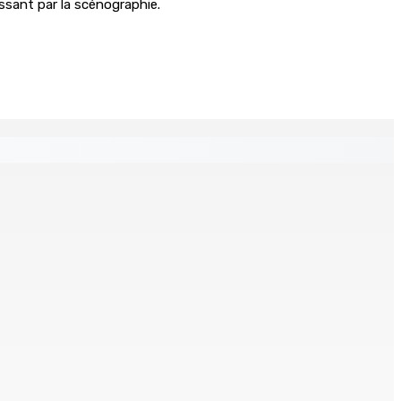
assant par la scénographie.
 Mauritius
tinés à l’investissement locatif