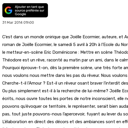
31 Mar 2014 01h00
C’est dans un monde onirique que Joëlle Ecormier, auteure, et Au
roman de Joëlle Ecormier, le samedi 5 avril à 20h à l’Ecole du N
le metteur-­en-­scène Eric Doménicone : Mettre en scène Théo
Théodore est un rêve, raconté au matin par un ami, dans le calm
Pourquoi éprouve-t-on, dès la première scène, une très forte a
nous voulons nous mettre dans les pas du rêveur. Nous voulon
Cherche-­t-­il l’Amour ? Est-­il un rêveur osant braver l’interdi
Ou plus simplement est-il à la recherche de lui-même? Joëlle Eco
écrits, nous ouvre toutes les portes de notre inconscient, elle
pouvons qu’évoquer ce territoire, le représenter, serait bien aud
pas, tout juste pouvons-nous l’apercevoir, fuyant au lever du so
L’élaboration en direct des décors et des ambiances sont en e