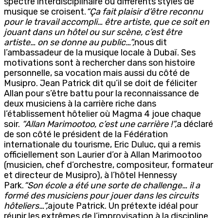
spectre interdisciplinaire où différents styles de
musique se croisent.
“Ça fait plaisir d’être reconnu
pour le travail accompli… être artiste, que ce soit en
jouant dans un hôtel ou sur scène, c’est être
artiste… on se donne au public…”,
nous dit
l’ambassadeur de la musique locale à Dubaï. Ses
motivations sont à rechercher dans son histoire
personnelle, sa vocation mais aussi du côté de
Musipro. Jean Patrick dit qu’il se doit de féliciter
Allan pour s’être battu pour la reconnaissance de
deux musiciens à la carrière riche dans
l’établissement hôtelier où Magma 4 joue chaque
soir.
“Allan Marimootoo, c’est une carrière !”,
a déclaré
de son côté le président de la Fédération
internationale du tourisme, Eric Duluc, qui a remis
officiellement son Laurier d’or à Allan Marimootoo
(musicien, chef d’orchestre, compositeur, formateur
et directeur de Musipro), à l’hôtel Hennessy
Park.
“Son école a été une sorte de challenge… il a
formé des musiciens pour jouer dans les circuits
hôteliers…”,
ajoute Patrick. Un prétexte idéal pour
réunir les extrêmes de l’improvisation à la discipline