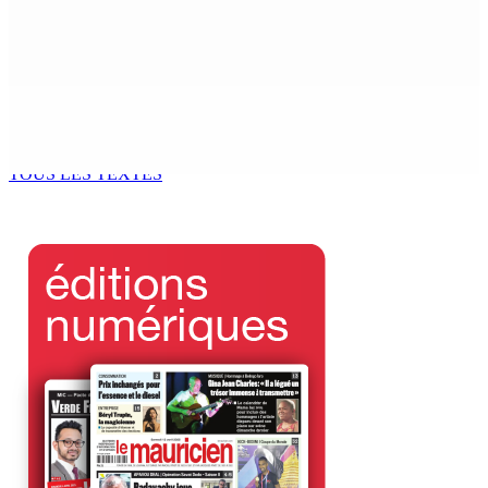
Jean-Claude de l’Estrac : « Nous sommes dans une
phase de pré-cassure de l’Alliance »
18 Août 2025 15h00
Il ne faut pas désespérer…
18 Août 2025 15h00
TOUS LES TEXTES