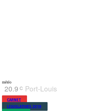
météo
20.9
Port-Louis
C
CARNET
LEGISLATIVES 2019