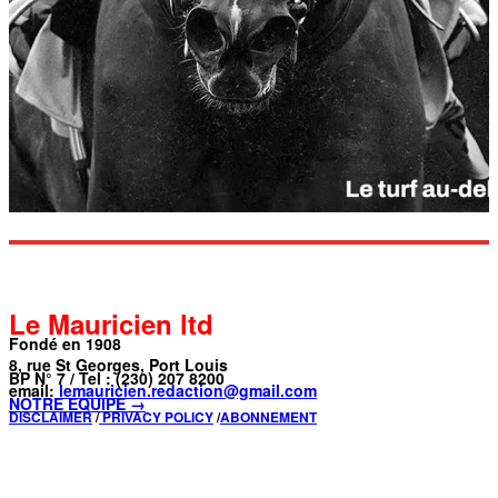
Le Mauricien ltd
Fondé en 1908
8, rue St Georges, Port Louis
BP N° 7 / Tel : (230) 207 8200
email:
lemauricien.redaction@gmail.com
NOTRE ÉQUIPE →
DISCLAIMER
/
PRIVACY POLICY
/
ABONNEMENT