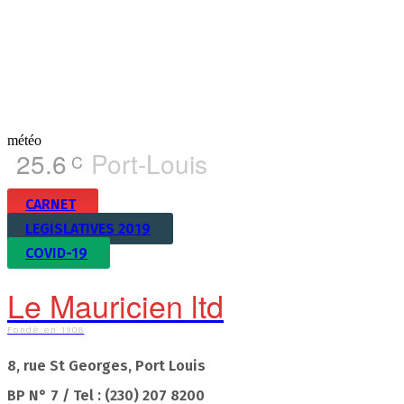
météo
25.6
Port-Louis
C
CARNET
LEGISLATIVES 2019
COVID-19
Le Mauricien ltd
Fondé en 1908
8, rue St Georges, Port Louis
BP N° 7 / Tel : (230) 207 8200