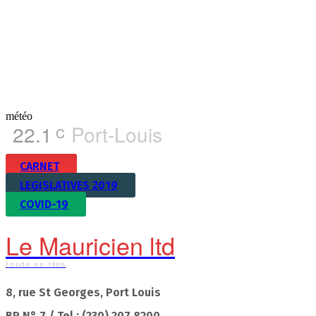
météo
22.1
Port-Louis
C
CARNET
LEGISLATIVES 2019
COVID-19
Le Mauricien ltd
Fondé en 1908
8, rue St Georges, Port Louis
BP N° 7 / Tel : (230) 207 8200