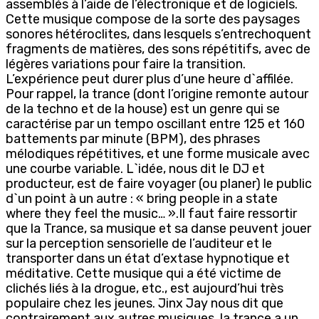
assemblés à l’aide de l’électronique et de logiciels.
Cette musique compose de la sorte des paysages
sonores hétéroclites, dans lesquels s’entrechoquent
fragments de matières, des sons répétitifs, avec de
légères variations pour faire la transition.
L’expérience peut durer plus d’une heure d`affilée.
Pour rappel, la trance (dont l’origine remonte autour
de la techno et de la house) est un genre qui se
caractérise par un tempo oscillant entre 125 et 160
battements par minute (BPM), des phrases
mélodiques répétitives, et une forme musicale avec
une courbe variable. L`idée, nous dit le DJ et
producteur, est de faire voyager (ou planer) le public
d`un point à un autre : « bring people in a state
where they feel the music… ».Il faut faire ressortir
que la Trance, sa musique et sa danse peuvent jouer
sur la perception sensorielle de l’auditeur et le
transporter dans un état d’extase hypnotique et
méditative. Cette musique qui a été victime de
clichés liés à la drogue, etc., est aujourd’hui très
populaire chez les jeunes. Jinx Jay nous dit que
contrairement aux autres musiques, la trance a un