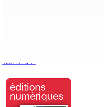
Inde: un projet de loi pour destituer les responsables
politiques poursuivis pénalement
20 Août 2025 17h00
Procès de Daren Seedeeal : le sergent Mohidinkhan
contredit la version de l’activiste
20 Août 2025 16h26
Port : Rs 12,2 M de cannabis interceptés sur un navire
d’Afrique du Sud
20 Août 2025 16h19
TOUS LES TEXTES