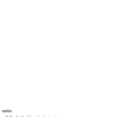
météo
C