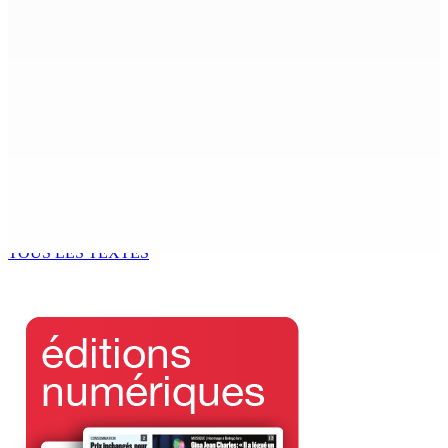
24 Août 2025 13h12
PNUD – 60 ans d’existence et 51 ans de présence à
Maurice — Ramful: « Rôle déterminant sur le plan
climatique, des océans et...
24 Août 2025 13h00
Reform Party : Bhadain évoque une ingérence politique
alléguée dans le judiciaire
24 Août 2025 12h00
TOUS LES TEXTES