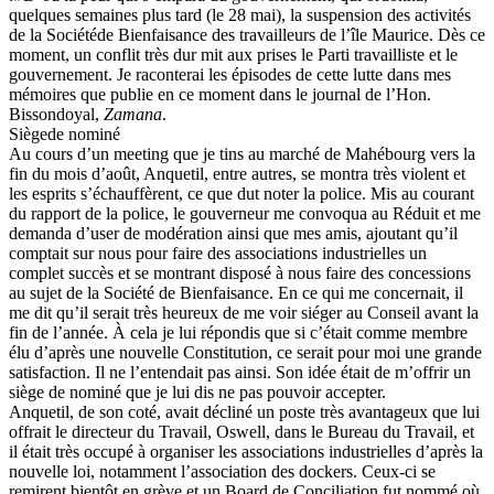
quelques semaines plus tard (le 28 mai), la suspension des activités
de la Sociétéde Bienfaisance des travailleurs de l’île Maurice. Dès ce
moment, un conflit très dur mit aux prises le Parti travailliste et le
gouvernement. Je raconterai les épisodes de cette lutte dans mes
mémoires que publie en ce moment dans le journal de l’Hon.
Bissondoyal,
Zamana
.
Siègede nominé
Au cours d’un meeting que je tins au marché de Mahébourg vers la
fin du mois d’août, Anquetil, entre autres, se montra très violent et
les esprits s’échauffèrent, ce que dut noter la police. Mis au courant
du rapport de la police, le gouverneur me convoqua au Réduit et me
demanda d’user de modération ainsi que mes amis, ajoutant qu’il
comptait sur nous pour faire des associations industrielles un
complet succès et se montrant disposé à nous faire des concessions
au sujet de la Société de Bienfaisance. En ce qui me concernait, il
me dit qu’il serait très heureux de me voir siéger au Conseil avant la
fin de l’année. À cela je lui répondis que si c’était comme membre
élu d’après une nouvelle Constitution, ce serait pour moi une grande
satisfaction. Il ne l’entendait pas ainsi. Son idée était de m’offrir un
siège de nominé que je lui dis ne pas pouvoir accepter.
Anquetil, de son coté, avait décliné un poste très avantageux que lui
offrait le directeur du Travail, Oswell, dans le Bureau du Travail, et
il était très occupé à organiser les associations industrielles d’après la
nouvelle loi, notamment l’association des dockers. Ceux-ci se
remirent bientôt en grève et un Board de Conciliation fut nommé où