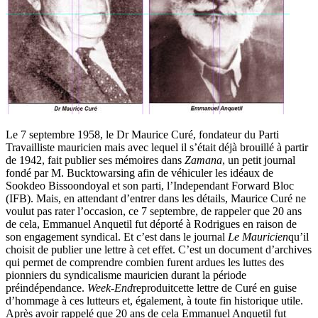
Le 7 septembre 1958, le Dr Maurice Curé, fondateur du Parti
Travailliste mauricien mais avec lequel il s’était déjà brouillé à partir
de 1942, fait publier ses mémoires dans
Zamana
, un petit journal
fondé par M. Bucktowarsing afin de véhiculer les idéaux de
Sookdeo Bissoondoyal et son parti, l’Independant Forward Bloc
(IFB). Mais, en attendant d’entrer dans les détails, Maurice Curé ne
voulut pas rater l’occasion, ce 7 septembre, de rappeler que 20 ans
de cela, Emmanuel Anquetil fut déporté à Rodrigues en raison de
son engagement syndical. Et c’est dans le journal
Le Mauricien
qu’il
choisit de publier une lettre à cet effet. C’est un document d’archives
qui permet de comprendre combien furent ardues les luttes des
pionniers du syndicalisme mauricien durant la période
préindépendance.
Week-End
reproduitcette lettre de Curé en guise
d’hommage à ces lutteurs et, également, à toute fin historique utile.
Après avoir rappelé que 20 ans de cela Emmanuel Anquetil fut