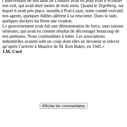
l’intervention de nos amis de Londres avait eu pour effet d’écourter
son exil, qui avait duré moins de trois mois. Quand le
Tegelberg
, sur
lequel il avait pris place, mouilla à Port-Louis, notre comité exécutif,
nos agents, quelques fidèles allèrent à sa rencontre. Dans la rade,
quelques dockers lui firent une ovation.
Le gouvernement avait fait une démonstration de force, sans raisons
sérieuses, qui avait eu comme résultat de décourager beaucoup de
nos partisans. Nous continuâmes à lutter. Les associations
industrielles avaient subi un coup dont elles ne devaient se relever
qu’après l’arrivée à Maurice de M. Ken Baker, en 1945.»
J.M. Curé
Afficher les commentaires