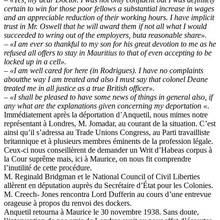
certain to win for those poor fellows a substantial increase in wages
and an appreciable reduction of their working hours. I have implicit
trust in Mr. Oswell that he will award them if not all what I would
succeeded to wring out of the employers, buta reasonable share».
– «I am ever so thankful to my son for his great devotion to me as he
refused all offers to stay in Mauritius to that of even accepting to be
locked up in a cell».
– «I am well cared for here (in Rodrigues). I have no complaints
aboutthe way I am treated and also I must say that colonel Deane
treated me in all justice as a true British officer».
– «I shall be pleased to have some news of things in general also, if
any what are the explanations given concerning my deportation «
.
Immédiatement après la déportation d’Anquetil, nous mimes notre
représentant à Londres, M. Jomadar, au courant de la situation. C’est
ainsi qu’il s’adressa au Trade Unions Congress, au Parti travailliste
britannique et à plusieurs membres éminents de la profession légale.
Ceux-ci nous conseillèrent de demander un Writ d’Habeas corpus à
la Cour suprême mais, ici à Maurice, on nous fit comprendre
l’inutilité de cette procédure.
M. Reginald Bridgman et le National Council of Civil Liberties
allèrent en députation auprès du Secrétaire d’État pour les Colonies.
M. Creech- Jones rencontra Lord Dufferin au cours d’une entrevue
orageuse à propos du renvoi des dockers.
Anquetil retourna à Maurice le 30 novembre 1938. Sans doute,