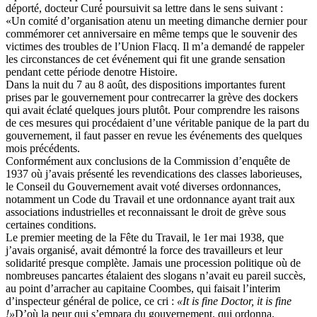
déporté, docteur Curé poursuivit sa lettre dans le sens suivant :
«Un comité d’organisation atenu un meeting dimanche dernier pour
commémorer cet anniversaire en même temps que le souvenir des
victimes des troubles de l’Union Flacq. Il m’a demandé de rappeler
les circonstances de cet événement qui fit une grande sensation
pendant cette période denotre Histoire.
Dans la nuit du 7 au 8 août, des dispositions importantes furent
prises par le gouvernement pour contrecarrer la grève des dockers
qui avait éclaté quelques jours plutôt. Pour comprendre les raisons
de ces mesures qui procédaient d’une véritable panique de la part du
gouvernement, il faut passer en revue les événements des quelques
mois précédents.
Conformément aux conclusions de la Commission d’enquête de
1937 où j’avais présenté les revendications des classes laborieuses,
le Conseil du Gouvernement avait voté diverses ordonnances,
notamment un Code du Travail et une ordonnance ayant trait aux
associations industrielles et reconnaissant le droit de grève sous
certaines conditions.
Le premier meeting de la Fête du Travail, le 1er mai 1938, que
j’avais organisé, avait démontré la force des travailleurs et leur
solidarité presque complète. Jamais une procession politique où de
nombreuses pancartes étalaient des slogans n’avait eu pareil succès,
au point d’arracher au capitaine Coombes, qui faisait l’interim
d’inspecteur général de police, ce cri :
«It is fine Doctor, it is fine
!»
D’où la peur qui s’empara du gouvernement, qui ordonna,