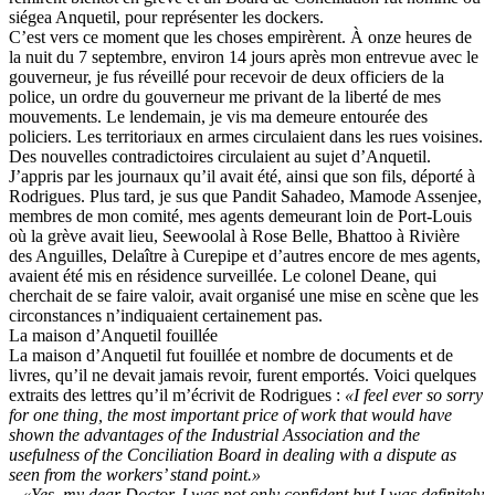
siégea Anquetil, pour représenter les dockers.
C’est vers ce moment que les choses empirèrent. À onze heures de
la nuit du 7 septembre, environ 14 jours après mon entrevue avec le
gouverneur, je fus réveillé pour recevoir de deux officiers de la
police, un ordre du gouverneur me privant de la liberté de mes
mouvements. Le lendemain, je vis ma demeure entourée des
policiers. Les territoriaux en armes circulaient dans les rues voisines.
Des nouvelles contradictoires circulaient au sujet d’Anquetil.
J’appris par les journaux qu’il avait été, ainsi que son fils, déporté à
Rodrigues. Plus tard, je sus que Pandit Sahadeo, Mamode Assenjee,
membres de mon comité, mes agents demeurant loin de Port-Louis
où la grève avait lieu, Seewoolal à Rose Belle, Bhattoo à Rivière
des Anguilles, Delaître à Curepipe et d’autres encore de mes agents,
avaient été mis en résidence surveillée. Le colonel Deane, qui
cherchait de se faire valoir, avait organisé une mise en scène que les
circonstances n’indiquaient certainement pas.
La maison d’Anquetil fouillée
La maison d’Anquetil fut fouillée et nombre de documents et de
livres, qu’il ne devait jamais revoir, furent emportés. Voici quelques
extraits des lettres qu’il m’écrivit de Rodrigues :
«I feel ever so sorry
for one thing, the most important price of work that would have
shown the advantages of the Industrial Association and the
usefulness of the Conciliation Board in dealing with a dispute as
seen from the workers’ stand point.»
– «Yes, my dear Doctor. I was not only confident but I was definitely