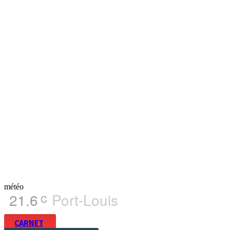
météo
21.6
Port-Louis
C
CARNET