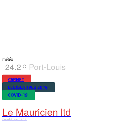
météo
24.2
Port-Louis
C
CARNET
LEGISLATIVES 2019
COVID-19
Le Mauricien ltd
Fondé en 1908