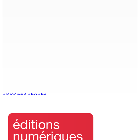
18 Août 2025 15h00
18 Août 2025 15h00
J’ai rêvé de toi
18 Août 2025 15h00
Jean-Claude de l’Estrac : « Nous sommes dans une
phase de pré-cassure de l’Alliance »
18 Août 2025 15h00
Il ne faut pas désespérer…
18 Août 2025 15h00
TOUS LES TEXTES