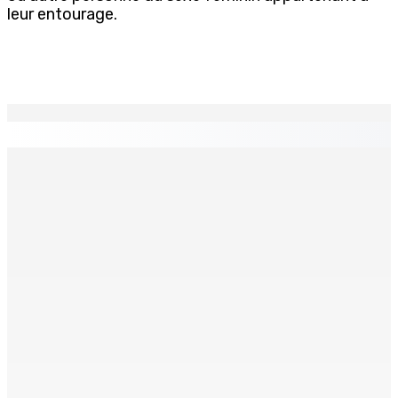
leur entourage.
EN CONTINU
↻
Prisons 579 téléphones portables saisis depuis
novembre 2024
7 Août 2026 09h00
Région : Stéphanie Anquetil admise à l’African Academy
for Women in Political Leadership
7 Août 2026 08h00
Réforme des pensions | En vue de la promulgation La
PKS demande à Gokhool de retenir son Assent