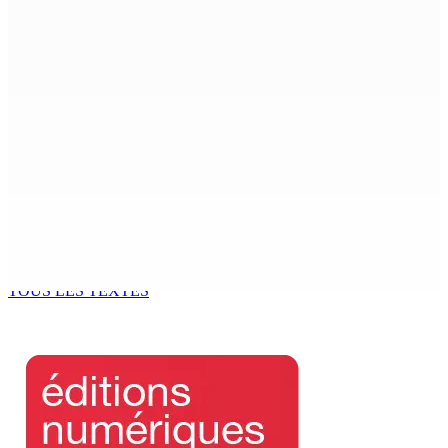
Secteur immobilier :Une réflexion autour des prêts
destinés à l’investissement locatif
6 Août 2026 16h00
Enquête de l’ADSU : la première audition de Véronique
Leu-Govind a duré environ cinq heures au QG de l’ADSU
de Rose-Hill.
6 Août 2026 15h49
Madagascar : La Banque centrale relève son taux
directeur à 12,5%
6 Août 2026 15h00
TOUS LES TEXTES