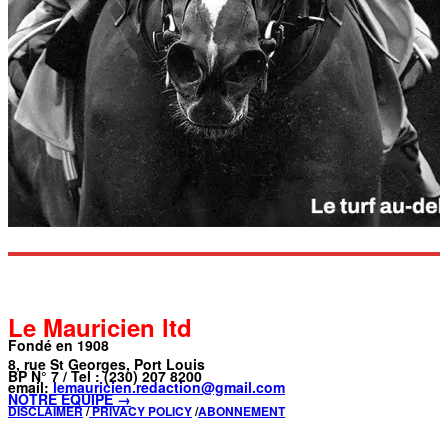
Le Mauricien ltd
Fondé en 1908
8, rue St Georges, Port Louis
BP N° 7 / Tel : (230) 207 8200
email:
lemauricien.redaction@gmail.com
NOTRE ÉQUIPE →
DISCLAIMER
/
PRIVACY POLICY
/
ABONNEMENT