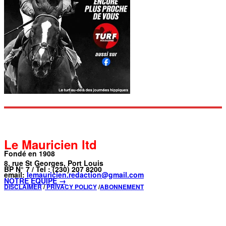
Le Mauricien ltd
Fondé en 1908
8, rue St Georges, Port Louis
BP N° 7 / Tel : (230) 207 8200
email:
lemauricien.redaction@gmail.com
NOTRE ÉQUIPE →
DISCLAIMER
/
PRIVACY POLICY
/
ABONNEMENT