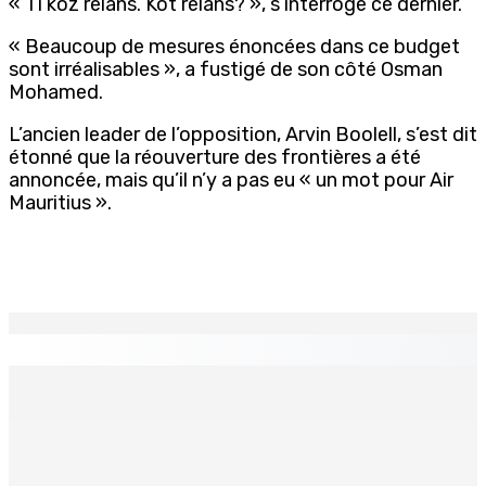
« Ti koz relans. Kot relans? », s’interroge ce dernier.
« Beaucoup de mesures énoncées dans ce budget
sont irréalisables », a fustigé de son côté Osman
Mohamed.
L’ancien leader de l’opposition, Arvin Boolell, s’est dit
étonné que la réouverture des frontières a été
annoncée, mais qu’il n’y a pas eu « un mot pour Air
Mauritius ».
EN CONTINU
↻
Région : Stéphanie Anquetil admise à l’African Academy
for Women in Political Leadership
7 Août 2026 08h00