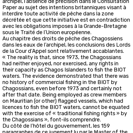
archipel, l’absence de précision dans le Consultation
Paper au sujet des intentions britanniques visant à
interdire toute activité de pêche dans la zone
décrétée et que cette initiative est en contradiction
avec les obligations imposes à la Grande-Bretagne
sous le Traité de l’Union européenne.
Au chapitre des droits de pêche des Chagossiens
dans les eaux de l’archipel, les conclusions des Lords
de la Cour d’Appel sont relativement accablantes.
« The reality is that, since 1973, the Chagossians
had neither enjoyed, nor exercised, any rights in
their capacity as Chagos Islanders to fish the BIOT
waters. The evidence demonstrated that there was
no history of commercial fishing in the BIOT by
Chagossians, even before 1973 and certainly not
after that date. Being employed as crew members
on Mauritian (or other) flagged vessels, which had
licences to fish the BIOT waters, cannot be equated
with the exercise of « traditional fishing rights » by
the Chagossians », font-ils comprendre.
Du côté de l’hôtel du gouvernement, les 159
paragraphes de ce jugement lu par le Master of the