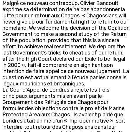
Malgré ce nouveau contrecoup, Olivier Bancoult
exprime sa détermination de ne pas abandonner la
lutte pour un retour aux Chagos. « Chagossians will
never give up our fundamental right to return to our
homeland. We welcome the decision of the Coalition
Government to make a second study of the Return
of the population, provided that this is a sincere
effort to achieve real resettlement. We deplore the
last Government’s tricks to cheat us of our return,
after the High Court declared our Exile to be illegal
in 2000 », fait-il comprendre en signifiant son
intention de faire appel de ce nouveau jugement. La
question est actuellement à l’étude par les conseils
légaux mauriciens et britanniques.
La Cour d’Appel de Londres a rejeté les trois
principaux arguments mis en avant par le
Groupement des Réfugiés des Chagos pour
formuler des objections contre le projet de Marine
Protected Area aux Chagos. Ils avaient plaidé que
Londres était animé d’un « improper motive », soit
interdire tout retour des Chagossiens dans leur