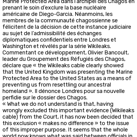
Marine Protected Area dans l’archipel des Chagos en
prenant le soin d’exclure la base nucléaire
américaine de Diego-Garcia. Néanmoins, les
membres de la communauté chagossienne se
félicitent de la décision de cette instance judiciaire
au sujet de l’admissibilité des échanges
diplomatiques confidentiels entre Londres et
Washington et révélés par la série Wikileaks.
Commentant ce développement, Olivier Bancoult,
leader du Groupement des Réfugiés des Chagos,
déclare que « the Wikileaks cable clearly showed
that the United Kingdom was presenting the Marine
Protected Area to the United States as a means of
preventing us from resettling our ancestral
homeland ». Il dénonce Londres pour sa nouvelle
perfidie sur le dossier des Chagos.
« What we do not understand is that, having
wrongly excluded this important evidence (Wikileaks
cable) from the Court, it has now been decided that
this exclusion « makes no difference » to the issue
of this improper purpose. It seems that the whole
world now knows what was said between officials in