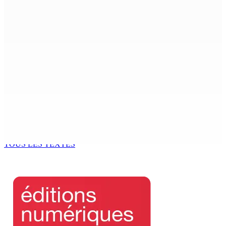
a Senior Counsel, What Does It Mean for Persons with
Disabilities?
6 Août 2026 15h00
MONDE ESTUDIANTIN | Municipalité de Port-Louis —
NAFCO : Concours national de débat prévu le jeudi 13
6 Août 2026 14h00
Kugan Parapen, Junior Minister à la Sécurité sociale «
Le processus de décolonisation est toujours inachevé
»
6 Août 2026 13h00
TOUS LES TEXTES