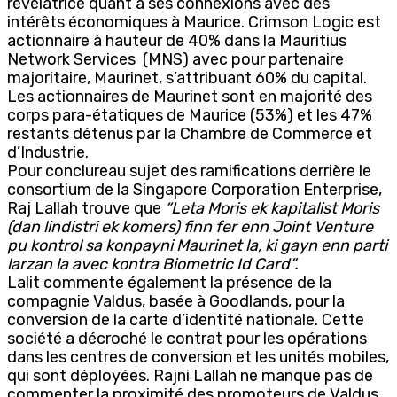
révélatrice quant à ses connexions avec des
intérêts économiques à Maurice. Crimson Logic est
actionnaire à hauteur de 40% dans la Mauritius
Network Services (MNS) avec pour partenaire
majoritaire, Maurinet, s’attribuant 60% du capital.
Les actionnaires de Maurinet sont en majorité des
corps para-étatiques de Maurice (53%) et les 47%
restants détenus par la Chambre de Commerce et
d’Industrie.
Pour conclureau sujet des ramifications derrière le
consortium de la Singapore Corporation Enterprise,
Raj Lallah trouve que
“Leta Moris ek kapitalist Moris
(dan lindistri ek komers) finn fer enn Joint Venture
pu kontrol sa konpayni Maurinet la, ki gayn enn parti
larzan la avec kontra Biometric Id Card”.
Lalit commente également la présence de la
compagnie Valdus, basée à Goodlands, pour la
conversion de la carte d’identité nationale. Cette
société a décroché le contrat pour les opérations
dans les centres de conversion et les unités mobiles,
qui sont déployées. Rajni Lallah ne manque pas de
commenter la proximité des promoteurs de Valdus