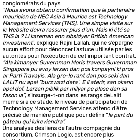
conglomérats du pays.
“Nous avons obtenu confirmation que le partenaire
mauricien de NEC Asia à Maurice est Technology
Management Services (TMS). Une simple visite sur
le Website devra rassurer plus d’un. Mais ki été sa
TMS la ? Li kareman enn sibsidyer British American
Investment
”, explique Rajni Lallah, qui ne s’épargne
aucun effort pour dénoncer l’astuce utilisée par les
autorités pour l’exécution de cet important contrat.
“Ala kimanyer Guvernman Moris travers Guvernman
Singapore pu avoy larzan dan pos konpayni ki pros
ar Parti Travayis. Ala gro-lo rant dan pos seki dan
LALIT nu apel “burzwazi deta”. E li aterir, san okenn
apel dof. Larzan piblik par milyar pe plase dan sa
fason la”
, s’insurge-t-on dans les rangs deLalit
même si à ce stade, le niveau de participation de
Technology Management Services attend d’être
précisé de manière publique pour définir “
la part du
gâteau qui luireviendra”.
Une analyse des liens de l’autre compagnie du
consortium, Crimson Logic, est encore plus