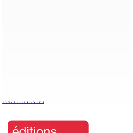
9 Août 2026 12h00
Shirin Aumeeruddy-Cziffra, Speaker de l’Assemblée
nationale : « J’exerce mon autorité d’une manière plus
douce »
9 Août 2026 12h00
The Chase : Heevesh Bissessur, 21 ans, fait son entrée
dans le monde littéraire
9 Août 2026 12h00
Tourisme | Patrimoine naturel exceptionnel Île-aux-
Cerfs : un plan de régénération durable
9 Août 2026 12h00
TOUS LES TEXTES