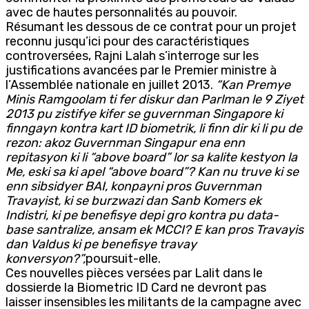
avec de hautes personnalités au pouvoir.
Résumant les dessous de ce contrat pour un projet
reconnu jusqu’ici pour des caractéristiques
controversées, Rajni Lalah s’interroge sur les
justifications avancées par le Premier ministre à
l’Assemblée nationale en juillet 2013.
“Kan Premye
Minis Ramgoolam ti fer diskur dan Parlman le 9 Ziyet
2013 pu zistifye kifer se guvernman Singapore ki
finngayn kontra kart ID biometrik, li finn dir ki li pu de
rezon: akoz Guvernman Singapur ena enn
repitasyon ki li “above board” lor sa kalite kestyon la
Me, eski sa ki apel “above board”? Kan nu truve ki se
enn sibsidyer BAI, konpayni pros Guvernman
Travayist, ki se burzwazi dan Sanb Komers ek
Indistri, ki pe benefisye depi gro kontra pu data-
base santralize, ansam ek MCCI? E kan pros Travayis
dan Valdus ki pe benefisye travay
konversyon?”,
poursuit-elle.
Ces nouvelles pièces versées par Lalit dans le
dossierde la Biometric ID Card ne devront pas
laisser insensibles les militants de la campagne avec