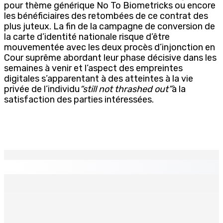
pour thème générique No To Biometricks ou encore
les bénéficiaires des retombées de ce contrat des
plus juteux. La fin de la campagne de conversion de
la carte d’identité nationale risque d’être
mouvementée avec les deux procès d’injonction en
Cour suprême abordant leur phase décisive dans les
semaines à venir et l’aspect des empreintes
digitales s’apparentant à des atteintes à la vie
privée de l’individu
“still not thrashed out”
à la
satisfaction des parties intéressées.
EN CONTINU
↻
Natation – Dans une lettre vendredi : Cédric Bathfield
démissionne comme président de la FMN
9 Août 2026 17h00