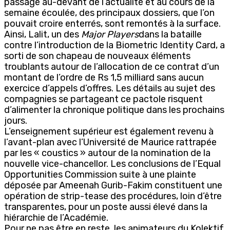
passage au-devant de l’actualité et au cours de la
semaine écoulée, des principaux dossiers, que l’on
pouvait croire enterrés, sont remontés à la surface.
Ainsi, Lalit, un des
Major Players
dans la bataille
contre l’introduction de la Biometric Identity Card, a
sorti de son chapeau de nouveaux éléments
troublants autour de l’allocation de ce contrat d’un
montant de l’ordre de Rs 1,5 milliard sans aucun
exercice d’appels d’offres. Les détails au sujet des
compagnies se partageant ce pactole risquent
d’alimenter la chronique politique dans les prochains
jours.
L’enseignement supérieur est également revenu à
l’avant-plan avec l’Université de Maurice rattrapée
par les « coustics » autour de la nomination de la
nouvelle vice-chancellor. Les conclusions de l’Equal
Opportunities Commission suite à une plainte
déposée par Ameenah Gurib-Fakim constituent une
opération de strip-tease des procédures, loin d’être
transparentes, pour un poste aussi élevé dans la
hiérarchie de l’Académie.
Pour ne pas être en reste, les animateurs du Kolektif