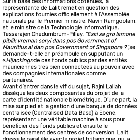
Sur la base des informations obtenues, la
représentante de Lalit remet en question des
explications fournies officiellement à l’Assemblée
nationale par le Premier ministre, Navin Ramgoolam,
et le ministre de la Technologie informatique,
Tessarajen Chedumbrum-Pillay.
“Eski sa gro lamone
piblik vreman soryi dans pos Government of
Mauritius al dan pos Government of Singapore ?”,
se
demande-t-elle en préambule en supputant un
«
Hijacking»
de ces fonds publics par des entités
mauriciennes très bien connectées au pouvoir avec
des compagnies internationales comme
partenaires.
Avant d’entrer dans le vif du sujet, Rajni Lallah
dissèque les deux composantes du projet de la
carte d’identité nationale biométrique. D’une part, la
mise sur pied et la gestion d’une banque de données
centralisée (Centralised Data Base) à Ebène,
représentant une véritable machine à sous pour
bénéficier des fonds publics et ensuite le
fonctionnement des centres de conversion. Lalit
dresse le parallèle avec le projet britannique, qui a