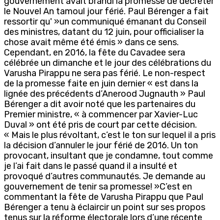
gouvernement avait brandi la promesse de décréter
le Nouvel An tamoul jour férié. Paul Bérenger a fait
ressortir qu' »un communiqué émanant du Conseil
des ministres, datant du 12 juin, pour officialiser la
chose avait même été émis » dans ce sens.
Cependant, en 2016, la fête du Cavadee sera
célébrée un dimanche et le jour des célébrations du
Varusha Pirappu ne sera pas férié. Le non-respect
de la promesse faite en juin dernier « est dans la
lignée des précédents d’Anerood Jugnauth » Paul
Bérenger a dit avoir noté que les partenaires du
Premier ministre, « à commencer par Xavier-Luc
Duval » ont été pris de court par cette décision.
« Mais le plus révoltant, c’est le ton sur lequel il a pris
la décision d’annuler le jour férié de 2016. Un ton
provocant, insultant que je condamne, tout comme
je l’ai fait dans le passé quand il a insulté et
provoqué d’autres communautés. Je demande au
gouvernement de tenir sa promesse! »C’est en
commentant la fête de Varusha Pirappu que Paul
Bérenger a tenu à éclaircir un point sur ses propos
tenus sur la réforme électorale lors d’une récente