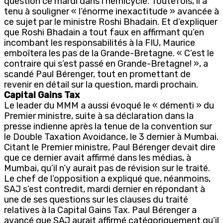
question ce mardi dans l’hémicycle. Toutefois, il a
tenu à souligner « l’énorme inexactitude » avancée à
ce sujet par le ministre Roshi Bhadain. Et d’expliquer
que Roshi Bhadain a tout faux en affirmant qu’en
incombant les responsabilités à la FIU, Maurice
emboîtera les pas de la Grande-Bretagne. « C’est le
contraire qui s’est passé en Grande-Bretagne! », a
scandé Paul Bérenger, tout en promettant de
revenir en détail sur la question, mardi prochain.
Capital Gains Tax
Le leader du MMM a aussi évoqué le « démenti » du
Premier ministre, suite à sa déclaration dans la
presse indienne après la tenue de la convention sur
le Double Taxation Avoidance, le 3 dernier à Mumbai.
Citant le Premier ministre, Paul Bérenger devait dire
que ce dernier avait affirmé dans les médias, à
Mumbai, qu’il n’y aurait pas de révision sur le traité.
Le chef de l’opposition a expliqué que, néanmoins,
SAJ s’est contredit, mardi dernier en répondant à
une de ses questions sur les clauses du traité
relatives à la Capital Gains Tax. Paul Bérenger a
avancé que SAJ aurait affirmé catégoriquement qu’il