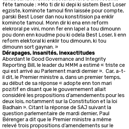
fête tamoule : »Mo ti dir ki depi ki sistem Best Loser
egziste, kominote tamoul finn laissée pour compte,
parski Best Loser dan nou konstitision pa enklir
kominote tamoul. Monn dir ki ena enn reform
elekroral pe vini, monn fer enn lapel a tou dimounn
pou donn enn koudme pou ki odela Best Loser, li enn
reform elektoral ki enklir tou dimounn, ki tou
dimounn sort gaynan. »
Dérapages, insanités, inexactitudes
Abordant le Good Governance and Integrity
Reporting Bill, le leader du MMM a estimé « triste ce
qui est arrivé au Parlement mardi dernier ». Car, a-t-
il dit, le Premier ministre a, dans un premier temps,
au début de sa réponse « adopte enn ton mari
pozitif en disant que le gouvernement allait
considéré les propositions d’amendements pour les
deux lois, notamment sur la Constitution et la loi
Badhain ». Citant la réponse de SAJ suivant la
question parlementaire de mardi dernier, Paul
Bérenger a dit que le Premier ministre a même
relevé trois propositions d’amendements sur le