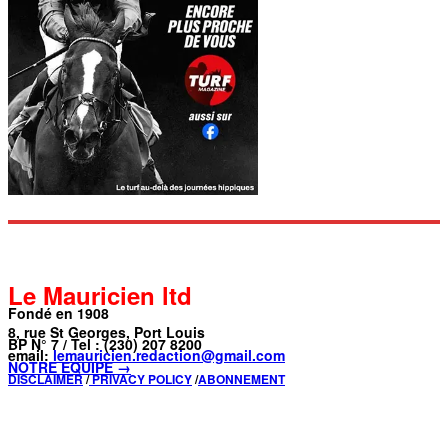
Le Mauricien ltd
Fondé en 1908
8, rue St Georges, Port Louis
BP N° 7 / Tel : (230) 207 8200
email:
lemauricien.redaction@gmail.com
NOTRE ÉQUIPE →
DISCLAIMER
/
PRIVACY POLICY
/
ABONNEMENT