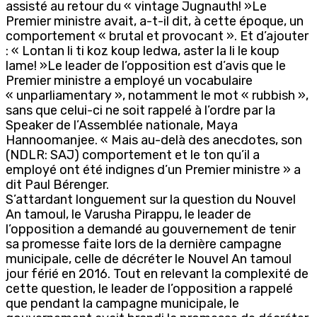
assisté au retour du « vintage Jugnauth! »Le
Premier ministre avait, a-t-il dit, à cette époque, un
comportement « brutal et provocant ». Et d’ajouter
: « Lontan li ti koz koup ledwa, aster la li le koup
lame! »Le leader de l’opposition est d’avis que le
Premier ministre a employé un vocabulaire
« unparliamentary », notamment le mot « rubbish »,
sans que celui-ci ne soit rappelé à l’ordre par la
Speaker de l’Assemblée nationale, Maya
Hannoomanjee. « Mais au-delà des anecdotes, son
(NDLR: SAJ) comportement et le ton qu’il a
employé ont été indignes d’un Premier ministre » a
dit Paul Bérenger.
S’attardant longuement sur la question du Nouvel
An tamoul, le Varusha Pirappu, le leader de
l’opposition a demandé au gouvernement de tenir
sa promesse faite lors de la dernière campagne
municipale, celle de décréter le Nouvel An tamoul
jour férié en 2016. Tout en relevant la complexité de
cette question, le leader de l’opposition a rappelé
que pendant la campagne municipale, le