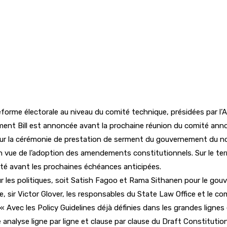
 réforme électorale au niveau du comité technique, présidées par l
nt Bill est annoncée avant la prochaine réunion du comité annon
ur la cérémonie de prestation de serment du gouvernement du nou
 en vue de l’adoption des amendements constitutionnels. Sur le t
lité avant les prochaines échéances anticipées.
ur les politiques, soit Satish Fagoo et Rama Sithanen pour le g
e, sir Victor Glover, les responsables du State Law Office et le c
 « Avec les Policy Guidelines déjà définies dans les grandes ligne
analyse ligne par ligne et clause par clause du Draft Constitutio