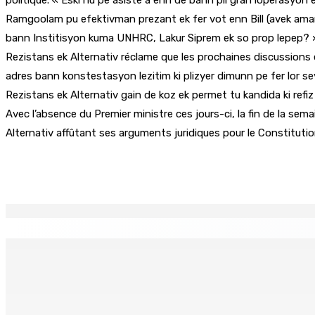
Ramgoolam pu efektivman prezant ek fer vot enn Bill (avek ama
bann Institisyon kuma UNHRC, Lakur Siprem ek so prop lepep?
Rezistans ek Alternativ réclame que les prochaines discussions 
adres bann konstestasyon lezitim ki plizyer dimunn pe fer lor
Rezistans ek Alternativ gain de koz ek permet tu kandida ki refiz
Avec l’absence du Premier ministre ces jours-ci, la fin de la se
Alternativ affûtant ses arguments juridiques pour le Constituti
Partager
EN CONTINU
↻
Antananarivo : 27e Foire internationale de l’économie rural
6 Août 2026 16h00