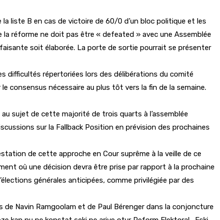
la liste B en cas de victoire de 60/0 d’un bloc politique et les
f de la réforme ne doit pas être « defeated » avec une Assemblée
aisante soit élaborée. La porte de sortie pourrait se présenter
 difficultés répertoriées lors des délibérations du comité
le consensus nécessaire au plus tôt vers la fin de la semaine.
au sujet de cette majorité de trois quarts à l’assemblée
scussions sur la Fallback Position en prévision des prochaines
station de cette approche en Cour suprême à la veille de ce
ment où une décision devra être prise par rapport à la prochaine
élections générales anticipées, comme privilégiée par des
ques de Navin Ramgoolam et de Paul Bérenger dans la conjoncture
oze kan nu pe konstat seki pe arive otur Reform Elektoral. Eski