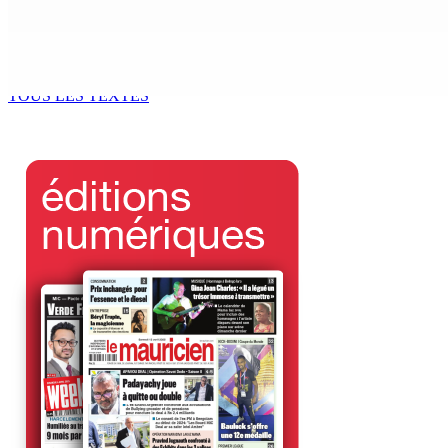
6 Août 2026 12h00
Port-Louis | Marché Central La grogne des maraîchers con
6 Août 2026 12h00
TOUS LES TEXTES