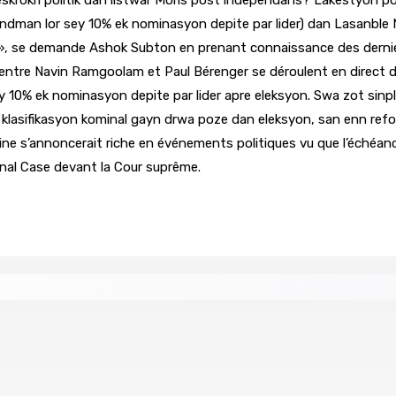
ndman lor sey 10% ek nominasyon depite par lider) dan Lasanble 
 », se demande Ashok Subton en prenant connaissance des dern
entre Navin Ramgoolam et Paul Bérenger se déroulent en direct dev
 sey 10% ek nominasyon depite par lider apre eleksyon. Swa zot 
 klasifikasyon kominal gayn drwa poze dan eleksyon, san enn reform
maine s’annoncerait riche en événements politiques vu que l’échéa
onal Case devant la Cour suprême.
e
Secteur immobilier :Une réflexion autour des prêts des
6 Août 2026 16h00