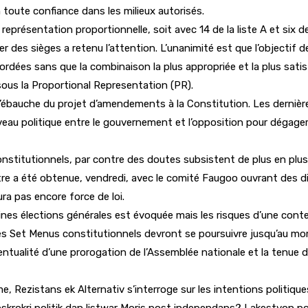
 toute confiance dans les milieux autorisés.
représentation proportionnelle, soit avec 14 de la liste A et six de 
uer des sièges a retenu l’attention. L’unanimité est que l’objecti
dées sans que la combinaison la plus appropriée et la plus satisf
n sous la Proportional Representation (PR).
l’ébauche du projet d’amendements à la Constitution. Les dernières
veau politique entre le gouvernement et l’opposition pour dégager 
nstitutionnels, par contre des doutes subsistent de plus en plus 
tre a été obtenue, vendredi, avec le comité Faugoo ouvrant des di
ra pas encore force de loi.
nes élections générales est évoquée mais les risques d’une conte
 ces Set Menus constitutionnels devront se poursuivre jusqu’au mo
tualité d’une prorogation de l’Assemblée nationale et la tenue d’
e, Rezistans ek Alternativ s’interroge sur les intentions politi
 eskrokri politik dan listwar Moris post independans? Lakestyon p