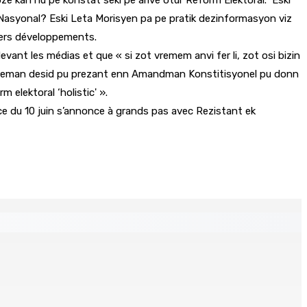
Nasyonal? Eski Leta Morisyen pa pe pratik dezinformasyon viz
iers développements.
ant les médias et que « si zot vremem anvi fer li, zot osi bizin
sinpleman desid pu prezant enn Amandman Konstitisyonel pu donn
 elektoral ‘holistic' ».
nce du 10 juin s’annonce à grands pas avec Rezistant ek
tinés à l’investissement locatif