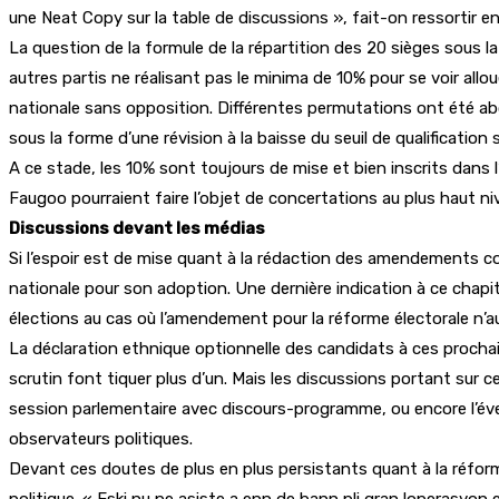
une Neat Copy sur la table de discussions », fait-on ressortir en
La question de la formule de la répartition des 20 sièges sous la 
autres partis ne réalisant pas le minima de 10% pour se voir allo
nationale sans opposition. Différentes permutations ont été abor
sous la forme d’une révision à la baisse du seuil de qualificatio
A ce stade, les 10% sont toujours de mise et bien inscrits dans 
Faugoo pourraient faire l’objet de concertations au plus haut ni
Discussions devant les médias
Si l’espoir est de mise quant à la rédaction des amendements co
nationale pour son adoption. Une dernière indication à ce chapi
élections au cas où l’amendement pour la réforme électorale n’au
La déclaration ethnique optionnelle des candidats à ces prochai
scrutin font tiquer plus d’un. Mais les discussions portant sur
session parlementaire avec discours-programme, ou encore l’éven
observateurs politiques.
Devant ces doutes de plus en plus persistants quant à la réform
politique. « Eski nu pe asiste a enn de bann pli gran loperasyon