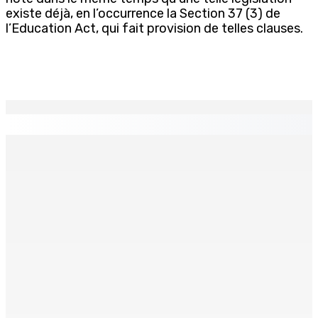
existe déjà, en l’occurrence la Section 37 (3) de
l’Education Act, qui fait provision de telles clauses.
EN CONTINU
↻
Port-Louis : Un jeune vend de la drogue près du
Marché Central
6 Août 2026 18h00
Un passager mauricien décède à bord d’un vol d’Air
Mauritius
6 Août 2026 17h56
Adrien Duval a démissionné de ses fonctions
d’Opposition Whip et de président du Public Accounts