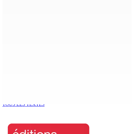
6 Août 2026 15h00
ACCESS TO JUSTICE IN MAURITIUS : If This Can Happen to
a Senior Counsel, What Does It Mean for Persons with
Disabilities?
6 Août 2026 15h00
MONDE ESTUDIANTIN | Municipalité de Port-Louis —
NAFCO : Concours national de débat prévu le jeudi 13
6 Août 2026 14h00
Kugan Parapen, Junior Minister à la Sécurité sociale «
Le processus de décolonisation est toujours inachevé
»
6 Août 2026 13h00
TOUS LES TEXTES