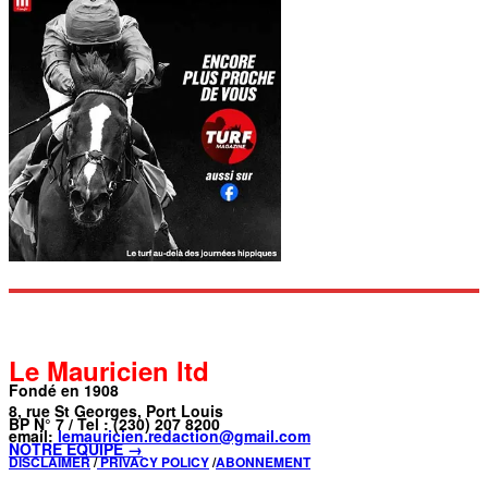
Le Mauricien ltd
Fondé en 1908
8, rue St Georges, Port Louis
BP N° 7 / Tel : (230) 207 8200
email:
lemauricien.redaction@gmail.com
NOTRE ÉQUIPE →
DISCLAIMER
/
PRIVACY POLICY
/
ABONNEMENT