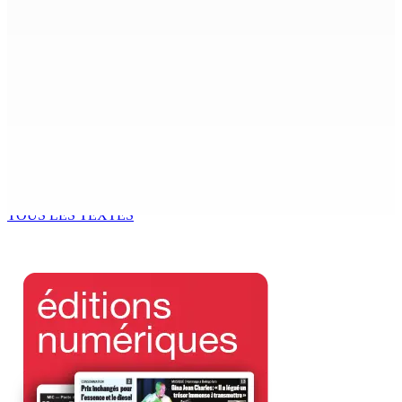
6 Août 2026 15h00
MONDE ESTUDIANTIN | Municipalité de Port-Louis —
NAFCO : Concours national de débat prévu le jeudi 13
6 Août 2026 14h00
Kugan Parapen, Junior Minister à la Sécurité sociale «
Le processus de décolonisation est toujours inachevé
»
6 Août 2026 13h00
TOUS LES TEXTES