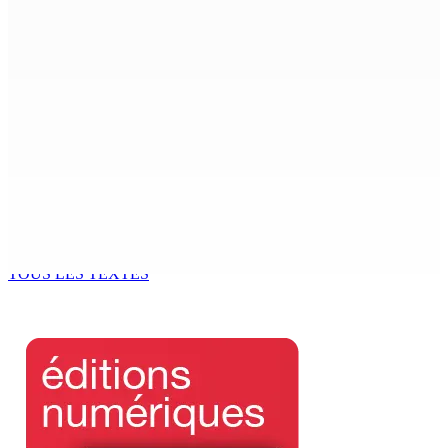
destinés à l’investissement locatif
6 Août 2026 16h00
Enquête de l’ADSU : la première audition de Véronique
Leu-Govind a duré environ cinq heures au QG de l’ADSU
de Rose-Hill.
6 Août 2026 15h49
Madagascar : La Banque centrale relève son taux
directeur à 12,5%
6 Août 2026 15h00
TOUS LES TEXTES