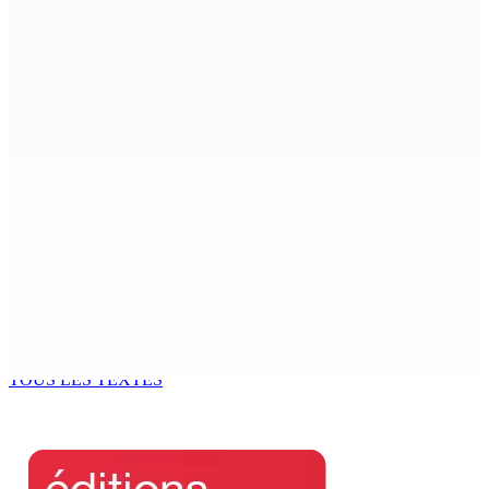
6 Août 2026 15h00
ACCESS TO JUSTICE IN MAURITIUS : If This Can Happen to
a Senior Counsel, What Does It Mean for Persons with
Disabilities?
6 Août 2026 15h00
MONDE ESTUDIANTIN | Municipalité de Port-Louis —
NAFCO : Concours national de débat prévu le jeudi 13
6 Août 2026 14h00
Kugan Parapen, Junior Minister à la Sécurité sociale «
Le processus de décolonisation est toujours inachevé
»
6 Août 2026 13h00
TOUS LES TEXTES