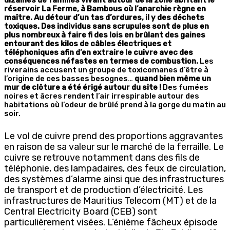
réservoir La Ferme, à Bambous où l’anarchie règne en
maître. Au détour d’un tas d’ordures, il y des déchets
toxiques. Des individus sans scrupules sont de plus en
plus nombreux à faire fi des lois en brûlant des gaines
entourant des kilos de câbles électriques et
téléphoniques afin d’en extraire le cuivre avec des
conséquences néfastes en termes de combustion.
Les
riverains accusent un groupe de toxicomanes d’être à
l’origine de ces basses besognes…
quand bien même un
mur de clôture a été érigé autour du site !
Des fumées
noires et âcres rendent l’air irrespirable autour des
habitations où l’odeur de brûlé prend à la gorge du matin au
soir.
Le vol de cuivre prend des proportions aggravantes
en raison de sa valeur sur le marché de la ferraille. Le
cuivre se retrouve notamment dans des fils de
téléphonie, des lampadaires, des feux de circulation,
des systèmes d’alarme ainsi que des infrastructures
de transport et de production d’électricité. Les
infrastructures de Mauritius Telecom (MT) et de la
Central Electricity Board (CEB) sont
particulièrement visées. L’énième fâcheux épisode