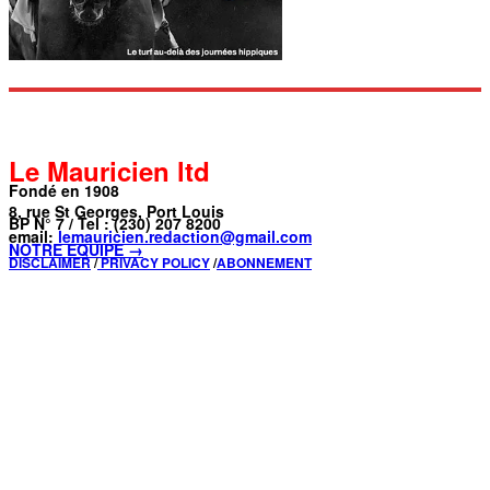
Le Mauricien ltd
Fondé en 1908
8, rue St Georges, Port Louis
BP N° 7 / Tel : (230) 207 8200
email:
lemauricien.redaction@gmail.com
NOTRE ÉQUIPE →
DISCLAIMER
/
PRIVACY POLICY
/
ABONNEMENT