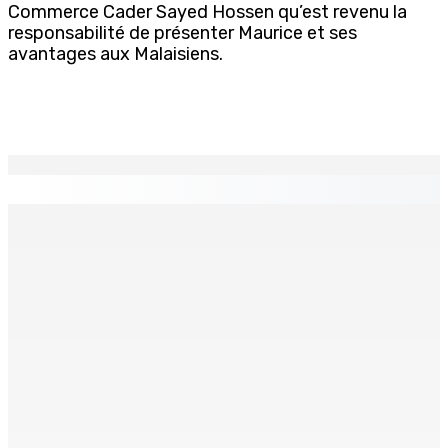
Commerce Cader Sayed Hossen qu’est revenu la
responsabilité de présenter Maurice et ses
avantages aux Malaisiens.
EN CONTINU
↻
Franco Quirin : « Une position de stricte neutralité »
7 Août 2026 12h00
Océan Indien | Saisie de 157,5 kg de drogue : L’ex-JM
prend ses distances de la SUV et du gandia
7 Août 2026 11h49
BALACLAVA : Enquête après la découverte d’un corps
calciné à la plage