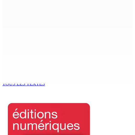
Région : Stéphanie Anquetil admise à l’African Academy
for Women in Political Leadership
7 Août 2026 08h00
Réforme des pensions | En vue de la promulgation La
PKS demande à Gokhool de retenir son Assent
7 Août 2026 07h00
Port-Louis : Un jeune vend de la drogue près du
Marché Central
6 Août 2026 18h00
TOUS LES TEXTES