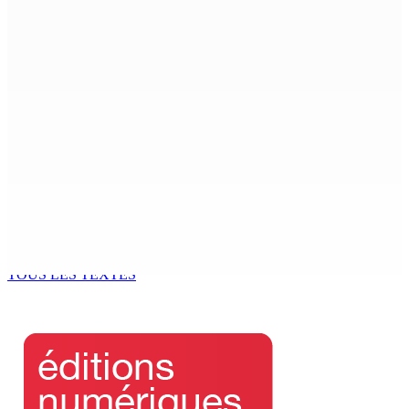
ACCESS TO JUSTICE IN MAURITIUS : If This Can Happen to
a Senior Counsel, What Does It Mean for Persons with
Disabilities?
6 Août 2026 15h00
MONDE ESTUDIANTIN | Municipalité de Port-Louis —
NAFCO : Concours national de débat prévu le jeudi 13
6 Août 2026 14h00
Kugan Parapen, Junior Minister à la Sécurité sociale «
Le processus de décolonisation est toujours inachevé
»
6 Août 2026 13h00
TOUS LES TEXTES