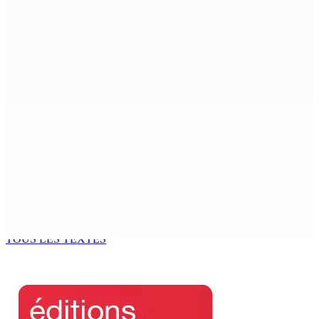
8 Août 2026 07h00
La météo de ce samedi 8 août
8 Août 2026 05h30
TPLink Open Day :MT récompensée pour l’innovation en
matière de wi-fi résidentiel
7 Août 2026 19h00
Fléaux sociaux | Conseil des Religions : Mobilisation
nationale en faveur de l’éducation civique et des
valeurs citoyennes
7 Août 2026 18h00
TOUS LES TEXTES