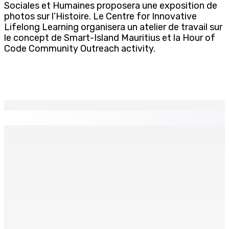
Sociales et Humaines proposera une exposition de
photos sur l’Histoire. Le Centre for Innovative
Lifelong Learning organisera un atelier de travail sur
le concept de Smart-Island Mauritius et la Hour of
Code Community Outreach activity.
EN CONTINU
↻
BUDGET AFTERMATH — Réforme de la pension — Finance
Bill : baroud d’honneur syndical à la State House, lundi
8 Août 2026 10h00
Logement : Re 1 pour les ménages aux revenus
inférieurs à Rs 48 000
8 Août 2026 09h55