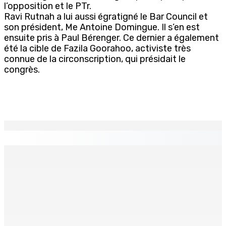
l’opposition et le PTr.
Ravi Rutnah a lui aussi égratigné le Bar Council et
son président, Me Antoine Domingue. Il s’en est
ensuite pris à Paul Bérenger. Ce dernier a également
été la cible de Fazila Goorahoo, activiste très
connue de la circonscription, qui présidait le
congrès.
EN CONTINU
↻
TPLink Open Day :MT récompensée pour l’innovation en
matière de wi-fi résidentiel
7 Août 2026 19h00
Fléaux sociaux | Conseil des Religions : Mobilisation
nationale en faveur de l’éducation civique et des