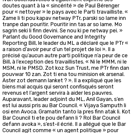
doutes quant à la « sincérité » de Paul Bérenger
pour « nettoyer » le pays avec le Parti travailliste. «
Zame li ti pou kapav netway PTr, parski so lame inn
tranpe dan pouritir. Pouritir inn tas ar so lame. Mo
sagrin seki li finn devini. Se nou ki pe netway pei. »
Parlant du Good Governance and Integrity
Reporting Bill, le leader du ML a déclaré que le PTr «
a raison d’avoir peur d’un tel projet de loi ». Il a
précisé qu’aucun autre parti politique n’a peur de ce
Bill, à l’exception des travaillistes. « Ni le MMM, ni le
MSM, ni le PMSD. Zot koz Sun Trust, me PTr finn dan
pouvwar 10 zan. Zot ti ena tou minision ek arsenal.
Aster zot demann lanket ? ». Il a expliqué que les
biens mal acquis qui seront confisqués seront
revenus et l’argent servira à aider les pauvres.
Auparavant, leader adjoint du ML, Anil Gayan, s’en
est lui aussi pris au Bar Council. « Vijaya Samputh li
osi enn Avoca. Gramatin tanto la pres finn atak li. Kot
Bar Council ti ete pou defann li ? Rol Bar Council
defann avoka », s’est-il écrié. Il a allégué que le Bar
Council agit comme « un agent politique » pour