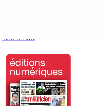
Leu-Govind a duré environ cinq heures au QG de l’ADSU
de Rose-Hill.
6 Août 2026 15h49
Madagascar : La Banque centrale relève son taux
directeur à 12,5%
6 Août 2026 15h00
TOUS LES TEXTES