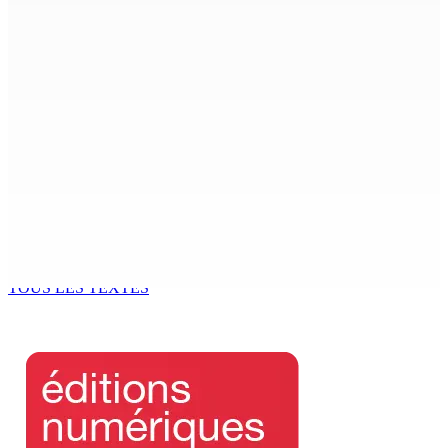
Franco Quirin : « Une position de stricte neutralité »
7 Août 2026 12h00
Océan Indien | Saisie de 157,5 kg de drogue : L’ex-JM
prend ses distances de la SUV et du gandia
7 Août 2026 11h49
BALACLAVA : Enquête après la découverte d’un corps
calciné à la plage
7 Août 2026 11h21
TOUS LES TEXTES