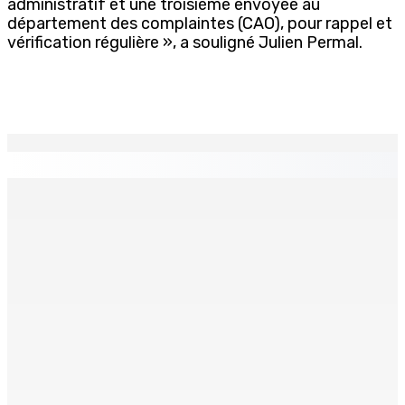
administratif et une troisième envoyée au
département des complaintes (CAO), pour rappel et
vérification régulière », a souligné Julien Permal.
EN CONTINU
↻
Fléaux sociaux | Conseil des Religions : Mobilisation
nationale en faveur de l’éducation civique et des
valeurs citoyennes
7 Août 2026 18h00
MONTAGNE-LONGUE : Grièvement brûlée après que ses
vêtements ont pris feu
7 Août 2026 17h00
MONTAGNE-BLANCHE : Enlevé, séquestré et battu pour