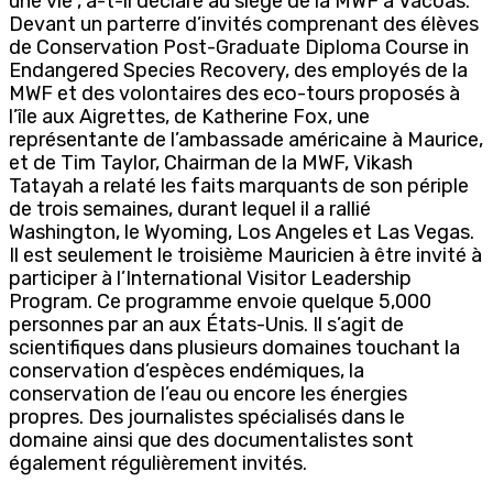
une vie”, a-t-il déclaré au siège de la MWF à Vacoas.
Devant un parterre d’invités comprenant des élèves
de Conservation Post-Graduate Diploma Course in
Endangered Species Recovery, des employés de la
MWF et des volontaires des eco-tours proposés à
l’île aux Aigrettes, de Katherine Fox, une
représentante de l’ambassade américaine à Maurice,
et de Tim Taylor, Chairman de la MWF, Vikash
Tatayah a relaté les faits marquants de son périple
de trois semaines, durant lequel il a rallié
Washington, le Wyoming, Los Angeles et Las Vegas.
Il est seulement le troisième Mauricien à être invité à
participer à l’International Visitor Leadership
Program. Ce programme envoie quelque 5,000
personnes par an aux États-Unis. Il s’agit de
scientifiques dans plusieurs domaines touchant la
conservation d’espèces endémiques, la
conservation de l’eau ou encore les énergies
propres. Des journalistes spécialisés dans le
domaine ainsi que des documentalistes sont
également régulièrement invités.