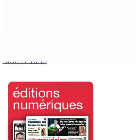
7 Août 2026 15h00
Beyond Westminster: The Sydney Pierre episode and
Mauritius’ Second Constitutional Conversation
7 Août 2026 15h00
Franco Quirin : « Une position de stricte neutralité »
7 Août 2026 12h00
TOUS LES TEXTES