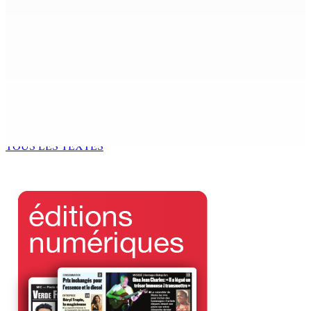
6 Août 2026 05h30
Technologie de l’infomation – NEXTCOMP 2026 — L’IA et
l’innovation numérique mises en exergue
5 Août 2026 18h00
Marchés obligataires | Pour le compte du Gabon — AFG
Capital Ltd, conseiller pour un Deal de $ 920 M
5 Août 2026 17h00
TOUS LES TEXTES