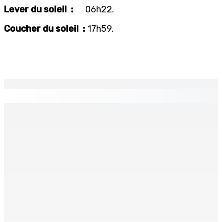
Lever du soleil
:
06h22.
Coucher du soleil
:
17h59.
EN CONTINU
↻
TRANQUEBAR : Un architecte perd Rs 20 000 après le
piratage du compte d’un collègue
8 Août 2026 17h00
TRAFIC DE DROGUE — Saisie de 157,5 kg de cannabis à
La-Réunion : L’axe Chimajee/Govind confirmé avec
l’ombre de Franklin planant
8 Août 2026 16h00