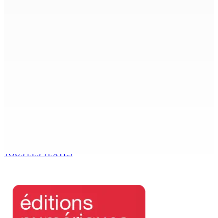
8 Août 2026 12h00
Le Fron Militan Progresis, face à la presse ce samedi au
Hennessy Park Hotel
8 Août 2026 11h40
Sécheresse : restrictions sur l’utilisation de l’eau
potable à partir du 10 août
8 Août 2026 11h33
BUDGET AFTERMATH — Réforme de la pension — Finance
Bill : baroud d’honneur syndical à la State House, lundi
8 Août 2026 10h00
TOUS LES TEXTES