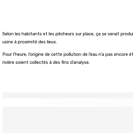
Selon les habitants et les pêcheurs sur place, ça se serait produi
usine à proximité des lieux.
Pour l’heure, l’origine de cette pollution de l’eau n’a pas encore
rivière soient collectés à des fins d’analyse.
Partager
EN CONTINU
↻
Port-Louis : Un jeune vend de la drogue près du Marché Cen
6 Août 2026 18h00