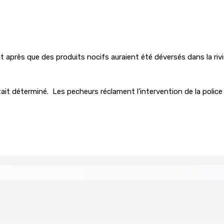
t après que des produits nocifs auraient été déversés dans la rivière
 était déterminé. Les pecheurs réclament l’intervention de la police
tral
Un passager mauricien décède à bord d’un vol d’Air
6 Août 2026 17h56