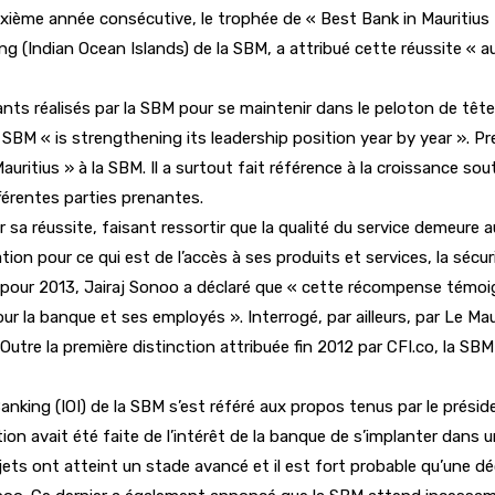
uxième année consécutive, le trophée de « Best Bank in Mauritius 
ing (Indian Ocean Islands) de la SBM, a attribué cette réussite « 
ants réalisés par la SBM pour se maintenir dans le peloton de tête 
SBM « is strengthening its leadership position year by year ». Pr
Mauritius » à la SBM. Il a surtout fait référence à la croissance so
fférentes parties prenantes.
r sa réussite, faisant ressortir que la qualité du service demeur
tion pour ce qui est de l’accès à ses produits et services, la sécu
» pour 2013, Jairaj Sonoo a déclaré que « cette récompense témoi
r la banque et ses employés ». Interrogé, par ailleurs, par Le Maur
Outre la première distinction attribuée fin 2012 par CFI.co, la SBM 
anking (IOI) de la SBM s’est référé aux propos tenus par le présid
on avait été faite de l’intérêt de la banque de s’implanter dans u
ets ont atteint un stade avancé et il est fort probable qu’une déc