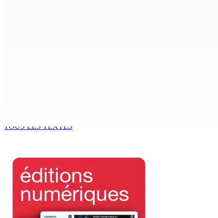
Les Nouveaux Démocrates : à qui appartient vraiment le part
9 Août 2026 13h00
Shirin Aumeeruddy-Cziffra, Speaker de l’Assemblée national
9 Août 2026 12h00
The Chase : Heevesh Bissessur, 21 ans, fait son entrée dans 
9 Août 2026 12h00
TOUS LES TEXTES