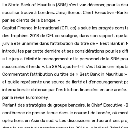
La State Bank of Mauritius (SBM) s’est vue décerner, pour la de
social se trouve à Londres. Jairaj Sonoo, Chief Executive -Bank
par les clients de la banque. »
Capital Finance International (CFI. co) a salué les progrès const
des trophées 2013 de CFI. co souligne, dans son rapport, que la 
jury a été unanime dans l’attribution du titre de « Best Bank in 
introduites par cette dernière et ses considérations pour les di
« Le jury a félicité le management et le personnel de la SBM pou
succursales étendu ». La SBM, ajoute-t-il, s’est bâtie une réputa
Commentant l’attribution du titre de « Best Bank in Mauritius 
et qu’elle représente une source de fierté et d’encouragement pou
internationale obtenue par l’institution financière en une année. 
par la revue Euromoney.
Parlant des stratégies du groupe bancaire, le Chief Executive -B
conférence de presse tenue dans le courant de l’année, où menti
opérations en Asie du sud. « Les discussions entourant ces proj