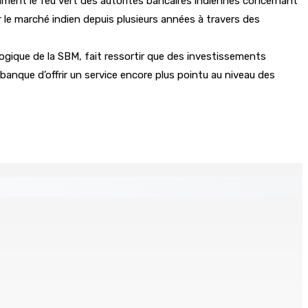
ment le feu vert des autorités bancaires indiennes concernant
le marché indien depuis plusieurs années à travers des
ogique de la SBM, fait ressortir que des investissements
banque d’offrir un service encore plus pointu au niveau des
Recomposition à l’opposition
9 Août 2026 15h00
nvolent pour une aventure aux Seychelles