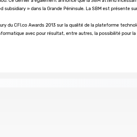
Sonoo. Ce dernier a également annoncé que la SBM attend incessam
subsidiary » dans la Grande Péninsule. La SBM est présente sur 
ury du CFI.co Awards 2013 sur la qualité de la plateforme technol
matique avec pour résultat, entre autres, la possibilité pour la 
missionne comme président de la FMN
Héros d’un jour
9 Août 2026 15h00
ns
CAMP MUSICAL SOLIDAIRE : Huit jeunes Mauriciens s’e
9 Août 2026 13h00