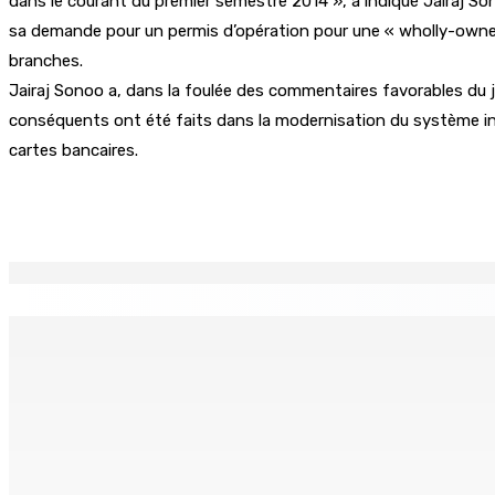
dans le courant du premier semestre 2014 », a indiqué Jairaj 
sa demande pour un permis d’opération pour une « wholly-owned 
branches.
Jairaj Sonoo a, dans la foulée des commentaires favorables du j
conséquents ont été faits dans la modernisation du système infor
cartes bancaires.
Partager
EN CONTINU
↻
Natation – Dans une lettre vendredi : Cédric Bathfield dé
9 Août 2026 17h00
Kolos Cement : 20 nouveaux diplômés de l’École des Maço
9 Août 2026 15h00