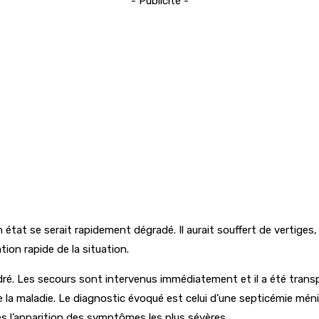
- Publicité -
 état se serait rapidement dégradé. Il aurait souffert de vertiges, 
ion rapide de la situation.
dré. Les secours sont intervenus immédiatement et il a été transpor
e la maladie. Le diagnostic évoqué est celui d’une septicémie méni
s l’apparition des symptômes les plus sévères.