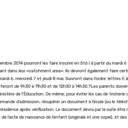
mbre 2014 pourront les faire inscrire en Std I à partir du mardi 
nt dans leur «catchment area». Ils devront également faire certifier
di 6, mercredi 7 et jeudi 8 mai. Suivront dans l’ordre: lettres E à 
se feront de 9h30 à 11h30 et de 12h30 à 14h30.?Les parents doiv
istère de l’Éducation. De même, pour éviter les cas de tricherie da
demande d’admission, récupérer un document à l’école (ou le télécha
de résidence après vérification. Le document devra par la suite être
et de l’acte de naissance de l’enfant (originale et une copie), et d