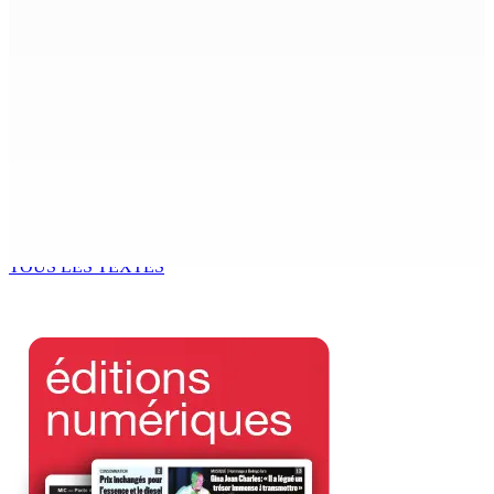
8 Août 2026 11h40
Sécheresse : restrictions sur l’utilisation de l’eau
potable à partir du 10 août
8 Août 2026 11h33
BUDGET AFTERMATH — Réforme de la pension — Finance
Bill : baroud d’honneur syndical à la State House, lundi
8 Août 2026 10h00
TOUS LES TEXTES