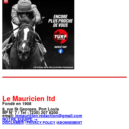
Le Mauricien ltd
Fondé en 1908
8, rue St Georges, Port Louis
BP N° 7 / Tel : (230) 207 8200
email:
lemauricien.redaction@gmail.com
NOTRE ÉQUIPE →
DISCLAIMER
/
PRIVACY POLICY
/
ABONNEMENT