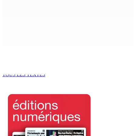
7 M « envolées » en route vers les Casernes centrales
8 Août 2026 12h00
Le Fron Militan Progresis, face à la presse ce samedi au
Hennessy Park Hotel
8 Août 2026 11h40
Sécheresse : restrictions sur l’utilisation de l’eau
potable à partir du 10 août
8 Août 2026 11h33
TOUS LES TEXTES