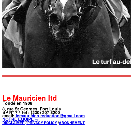
Le Mauricien ltd
Fondé en 1908
8, rue St Georges, Port Louis
BP N° 7 / Tel : (230) 207 8200
email:
lemauricien.redaction@gmail.com
NOTRE ÉQUIPE →
DISCLAIMER
/
PRIVACY POLICY
/
ABONNEMENT