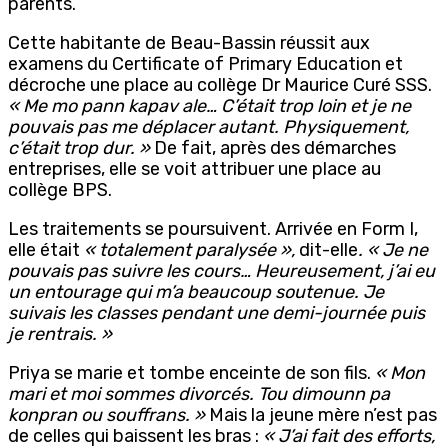
parents.
Cette habitante de Beau-Bassin réussit aux
examens du Certificate of Primary Education et
décroche une place au collège Dr Maurice Curé SSS.
« Me mo pann kapav ale… C’était trop loin et je ne
pouvais pas me déplacer autant. Physiquement,
c’était trop dur. »
De fait, après des démarches
entreprises, elle se voit attribuer une place au
collège BPS.
Les traitements se poursuivent. Arrivée en Form I,
elle était
« totalement paralysée »,
dit-elle
. « Je ne
pouvais pas suivre les cours… Heureusement, j’ai eu
un entourage qui m’a beaucoup soutenue. Je
suivais les classes pendant une demi-journée puis
je rentrais. »
Priya se marie et tombe enceinte de son fils.
« Mon
mari et moi sommes divorcés. Tou dimounn pa
konpran ou souffrans. »
Mais la jeune mère n’est pas
de celles qui baissent les bras :
« J’ai fait des efforts,