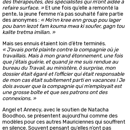
des thérapeutes, des spécialistes qui m’ont aidée à
refaire surface. »
Et une fois qu’elle a remonté la
pente, la jeune femme n’a pas souhaité faire partie
des anonymes :
« Mo’nn kree enn group pou lager
pou bann lezot fam kouma mwa ki soufer, gagn tou
kalite tretma imilian. »
Mais ses ennuis étaient loin d’être terminés.
« J’avais porté plainte contre la compagnie où je
travaillais. Mais à mon grand étonnement, une fois
que j’étais guérie, et quand je me suis rendue au
bureau du Travail, au ministère, ô surprise, mon
dossier était égaré et l’officier qui était responsable
de mon cas était subitement parti en vacances ! Je
dois avouer que la compagnie qui m’employait est
une grosse boîte et que ses patrons ont des
connexions. »
Angel et Annecy, avec le soutien de Natacha
Boodhoo, se présentent aujourd’hui comme des
modèles pour ces autres Mauriciennes qui souffrent
en silence. Souvent pensant qu’elles n’ont pas