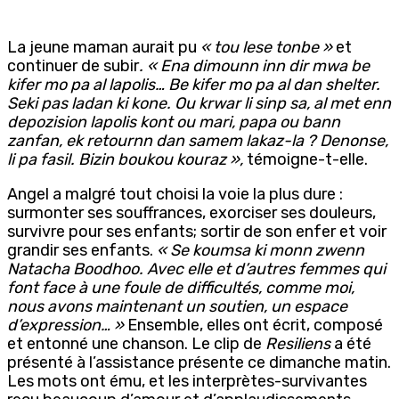
La jeune maman aurait pu
« tou lese tonbe »
et
continuer de subir
. « Ena dimounn inn dir mwa be
kifer mo pa al lapolis… Be kifer mo pa al dan shelter.
Seki pas ladan ki kone. Ou krwar li sinp sa, al met enn
depozision lapolis kont ou mari, papa ou bann
zanfan, ek retournn dan samem lakaz-la ? Denonse,
li pa fasil. Bizin boukou kouraz »,
témoigne-t-elle.
Angel a malgré tout choisi la voie la plus dure :
surmonter ses souffrances, exorciser ses douleurs,
survivre pour ses enfants; sortir de son enfer et voir
grandir ses enfants.
« Se koumsa ki monn zwenn
Natacha Boodhoo. Avec elle et d’autres femmes qui
font face à une foule de difficultés, comme moi,
nous avons maintenant un soutien, un espace
d’expression… »
Ensemble, elles ont écrit, composé
et entonné une chanson. Le clip de
Resiliens
a été
présenté à l’assistance présente ce dimanche matin.
Les mots ont ému, et les interprètes-survivantes