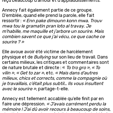
reçu beaucoup d’amour et d’applaudissements.
Annecy fait également partie de ce groupe.
D’emblée, quand elle prend la parole, elle fait
ressortir :
« Enn pake dimounn konn mwa. Trouv
mwa tou le gramatin pran loto al travay. Je
m’habille, me maquille et j’arbore un sourire. Mais
combien savent ce que j’ai vécu, ce que cache ce
sourire ? »
Elle avoue avoir été victime de harcèlement
physique et de
Bullying
sur son lieu de travail. Dans
certains milieux, les critiques et commentaires sont
de nature brutale et directe : «
To tro gro », « To
vilin », « Get to zar »
, etc.
« Mais dans d’autres
milieux, chics et corrects, comme la compagnie où
je travaillais, c’était plus subtil… Ils vous insultent
avec le sourire »,
partage-t-elle.
Annecy est tellement accablée qu’elle finit par en
faire une dépression.
« J’avais carrément perdu la
mémoire ! J’ai dû avoir recours à beaucoup de soins,