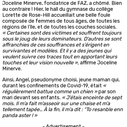
Joceline Minerve, fondatrice de FAZ, a chômé. Bien
au contraire ! Hier, le hall du gymnase du collège
Lorette de Rose-Hill accueillait une belle foule
composée de femmes de tous âges, de toutes les
régions de l’île, et de toutes les couches sociales.
« Certaines sont des victimes et souffrent toujours
sous le joug de leurs dominateurs. D’autres se sont
affranchies de ces souffrances et s’érigent en
survivantes et modèles. Et il y a des jeunes qui
veulent suivre ces traces tout en apportant leurs
touches et leur vision nouvelle »,
affirme Joceline
Minerve.
Ainsi, Angel, pseudonyme choisi, jeune maman qui,
durant les confinements de Covid-19
,
était
«
régulièrement battue comme un chien »
par son
mari devant ses enfants
. « J’étais enceinte de sept
mois. Il m’a fait m’asseoir sur une chaise et m’a
tellement tapée… À la fin, il m’a dit : “To resanble enn
panda aster ! »
- Advertisement -