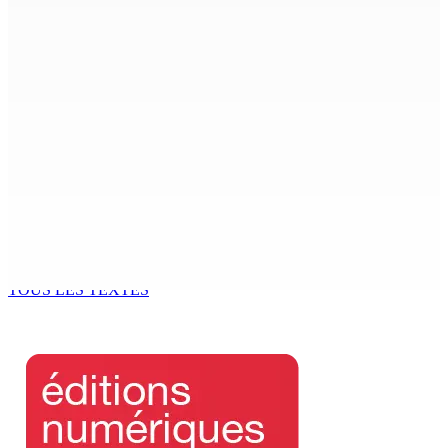
Beyond Westminster: The Sydney Pierre episode and
Mauritius’ Second Constitutional Conversation
7 Août 2026 15h00
Franco Quirin : « Une position de stricte neutralité »
7 Août 2026 12h00
Océan Indien | Saisie de 157,5 kg de drogue : L’ex-JM
prend ses distances de la SUV et du gandia
7 Août 2026 11h49
TOUS LES TEXTES