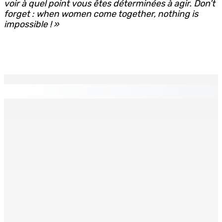
voir à quel point vous êtes déterminées à agir. Don’t
forget : when women come together, nothing is
impossible ! »
EN CONTINU
↻
TPLink Open Day :MT récompensée pour l’innovation en
matière de wi-fi résidentiel
7 Août 2026 19h00
Fléaux sociaux | Conseil des Religions : Mobilisation
nationale en faveur de l’éducation civique et des
valeurs citoyennes
7 Août 2026 18h00