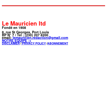
Le Mauricien ltd
Fondé en 1908
8, rue St Georges, Port Louis
BP N° 7 / Tel : (230) 207 8200
email:
lemauricien.redaction@gmail.com
NOTRE ÉQUIPE →
DISCLAIMER
/
PRIVACY POLICY
/
ABONNEMENT