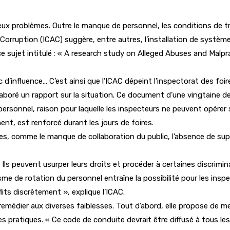
x problèmes. Outre le manque de personnel, les conditions de trava
rruption (ICAC) suggère, entre autres, l’installation de systèmes
à ce sujet intitulé : « A research study on Alleged Abuses and Malp
c d’influence… C’est ainsi que l’ICAC dépeint l’inspectorat des foir
élaboré un rapport sur la situation. Ce document d’une vingtaine de
e personnel, raison pour laquelle les inspecteurs ne peuvent opérer
ent, est renforcé durant les jours de foires.
 comme le manque de collaboration du public, l’absence de suppor
Ils peuvent usurper leurs droits et procéder à certaines discrim
sme de rotation du personnel entraîne la possibilité pour les ins
flits discrètement », explique l’ICAC.
édier aux diverses faiblesses. Tout d’abord, elle propose de mei
res pratiques. « Ce code de conduite devrait être diffusé à tous l