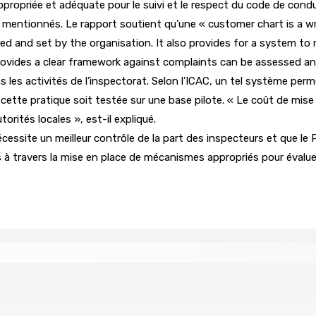
on appropriée et adéquate pour le suivi et le respect du code de c
 mentionnés. Le rapport soutient qu’une « customer chart is a 
ined and set by the organisation. It also provides for a system to
rt provides a clear framework against complaints can be assessed an
 les activités de l’inspectorat. Selon l’ICAC, un tel système perme
 cette pratique soit testée sur une base pilote. « Le coût de mise
orités locales », est-il expliqué.
écessite un meilleur contrôle de la part des inspecteurs et que l
s à travers la mise en place de mécanismes appropriés pour évaluer 
t pour une aventure aux Seychelles
Les Nouveaux Démocr
9 Août 2026 13h00