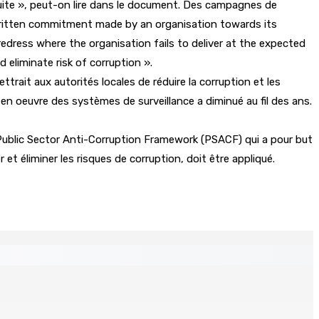
onduite », peut-on lire dans le document. Des campagnes de
written commitment made by an organisation towards its
 redress where the organisation fails to deliver at the expected
d eliminate risk of corruption ».
ttrait aux autorités locales de réduire la corruption et les
 en oeuvre des systèmes de surveillance a diminué au fil des ans.
e Public Sector Anti-Corruption Framework (PSACF) qui a pour but
et éliminer les risques de corruption, doit être appliqué.
ates : à qui appartient vraiment le parti ?