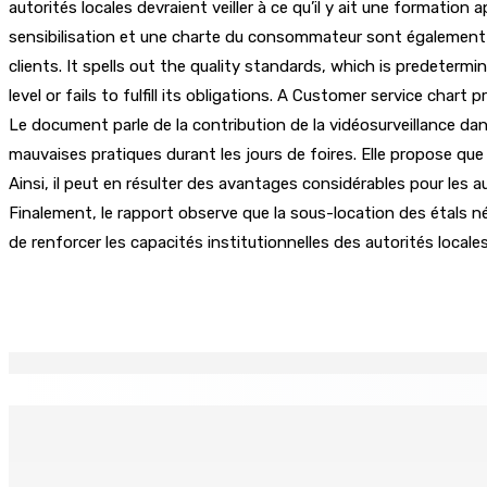
autorités locales devraient veiller à ce qu’il y ait une formati
sensibilisation et une charte du consommateur sont également
clients. It spells out the quality standards, which is predeterm
level or fails to fulfill its obligations. A Customer service cha
Le document parle de la contribution de la vidéosurveillance dans
mauvaises pratiques durant les jours de foires. Elle propose que
Ainsi, il peut en résulter des avantages considérables pour les aut
Finalement, le rapport observe que la sous-location des étals n
de renforcer les capacités institutionnelles des autorités locale
Partager
EN CONTINU
↻
CAMP MUSICAL SOLIDAIRE : Huit jeunes Mauriciens s’envolen
9 Août 2026 13h00