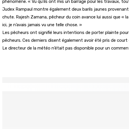
phénomène. « Vu qu’ils ont mis un barrage pour les travaux, tout
Judex Rampaul montre également deux barils jaunes provenant du 
chute. Rajesh Zamana, pêcheur du coin avance lui aussi que « la 
ici, je n’avais jamais vu une telle chose. »
Les pêcheurs ont signifié leurs intentions de porter plainte p
pêcheurs. Ces derniers disent également avoir été pris de court c
Le directeur de la météo n’était pas disponible pour un commen
Partager
EN CONTINU
↻
La météo de ce samedi 8 août
TPLink Open Day :MT réc
8 Août 2026 05h30
7 Août 2026 19h00
Fléaux sociaux | Conseil des Religions : Mobilisation nation