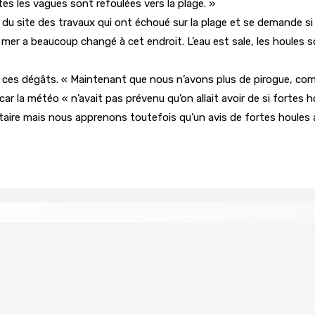
es les vagues sont refoulées vers la plage. »
site des travaux qui ont échoué sur la plage et se demande si ce
mer a beaucoup changé à cet endroit. L’eau est sale, les houles s
our ces dégâts. « Maintenant que nous n’avons plus de pirogue, co
ar la météo « n’avait pas prévenu qu’on allait avoir de si fortes h
taire mais nous apprenons toutefois qu’un avis de fortes houles 
ompensée pour l’innovation en matière de wi-fi résidentiel
ale en faveur de l’éducation civique et des valeurs citoyenne