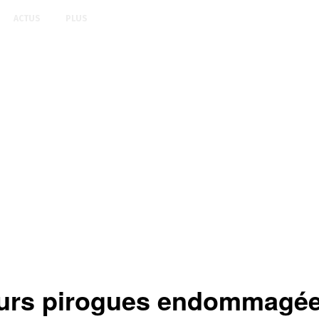
ACTUS
PLUS
rs pirogues endommagée