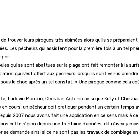
 trouver leurs pirogues très abîmées alors qu’ils se préparaient à
ées. Les pêcheurs qui assistent pour la première fois à un tel ph
 port.
les qui se sont abattues sur la plage ont fait remonter à la sur
olation qui s’est offert aux pêcheurs lorsqu’ils sont venus prendre
ous le choc après un tel constat. « Une pirogue comme cela coû
, Ludovic Mootoo, Christian Antonio ainsi que Kelly et Christian 
es en cours, un pêcheur doit pratiquer pendant un certain temps a
uis 2007 nous avons fait une application en ce sens mais à ce j
s cette région depuis une trentaine d’années, dit n’avoir jamais 
nier se demande ainsi si ce ne sont pas les travaux de comblage en