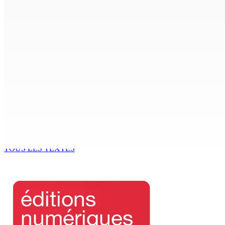
Antananarivo : 27e Foire internationale de l’économie rural
6 Août 2026 16h00
Enquête de l’ADSU : la première audition de Véronique Leu-
6 Août 2026 15h49
Madagascar : La Banque centrale relève son taux directeur
6 Août 2026 15h00
ACCESS TO JUSTICE IN MAURITIUS : If This Can Happen to a Se
6 Août 2026 15h00
TOUS LES TEXTES