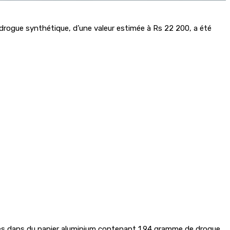
drogue synthétique, d’une valeur estimée à Rs 22 200, a été
pées dans du papier aluminium contenant 1,94 gramme de drogue