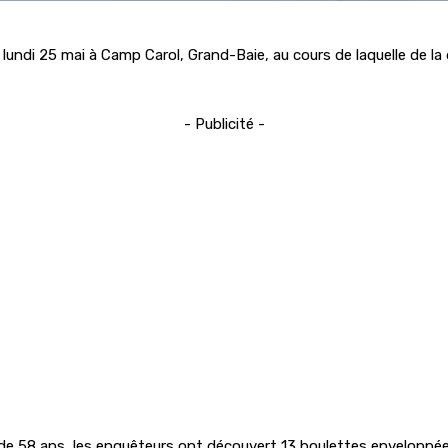
undi 25 mai à Camp Carol, Grand-Baie, au cours de laquelle de la 
- Publicité -
nt de 58 ans, les enquêteurs ont découvert 13 boulettes envelop