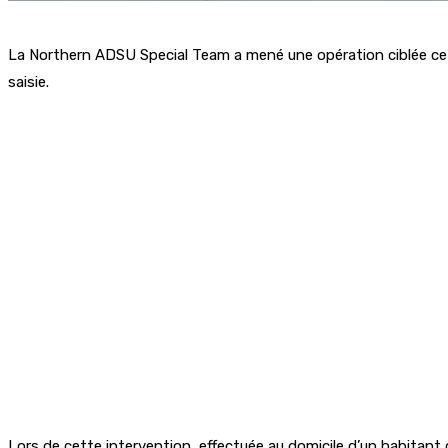
La Northern ADSU Special Team a mené une opération ciblée ce l
saisie.
Lors de cette intervention, effectuée au domicile d’un habita