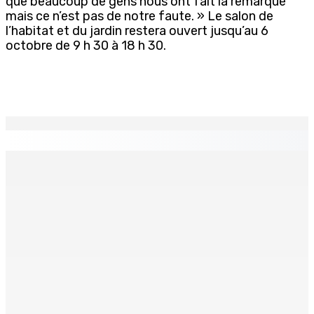
que beaucoup de gens nous ont fait la remarque
mais ce n’est pas de notre faute. » Le salon de
l’habitat et du jardin restera ouvert jusqu’au 6
octobre de 9 h 30 à 18 h 30.
EN CONTINU
↻
Port-Louis : Un jeune vend de la drogue près du
Marché Central
6 Août 2026 18h00
Un passager mauricien décède à bord d’un vol d’Air
Mauritius
6 Août 2026 17h56
Adrien Duval a démissionné de ses fonctions